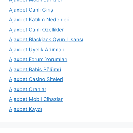
Ajaxbet Canlı Giriş
Ajaxbet Katılım Nedenleri
Ajaxbet Canlı Özellikler
Ajaxbet Blackjack Oyun Lisansı
Ajaxbet Üyelik Adımları
Ajaxbet Forum Yorumları
Ajaxbet Bahis Bölümü
Ajaxbet Casino Siteleri
Ajaxbet Oranlar
Ajaxbet Mobil Cihazlar
Ajaxbet Kaydı