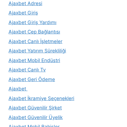
Ajaxbet Adresi
Ajaxbet Giriş
Ajaxbet Giriş Yardımı
Ajaxbet Cep Bağlantısı
Ajaxbet Canlı İşletmeler
Ajaxbet Yatırım Sürekliliği
Ajaxbet Mobil Endüstri
Ajaxbet Canlı Tv
Ajaxbet Geri Ödeme
Ajaxbet
Ajaxbet İkramiye Seçenekleri
Ajaxbet Güvenilir Şirket
Ajaxbet Güvenilir Üyelik
Ajaxbet Mobil Bahisler