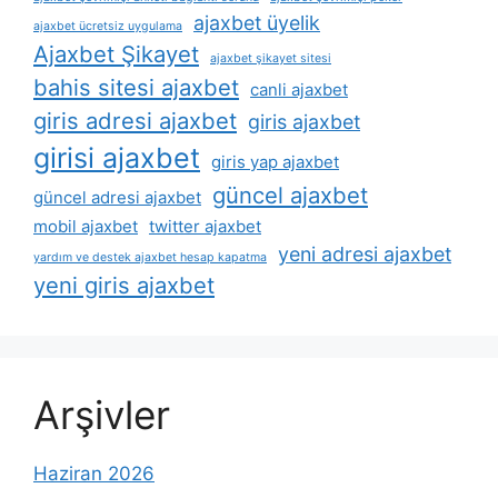
ajaxbet üyelik
ajaxbet ücretsiz uygulama
Ajaxbet Şikayet
ajaxbet şikayet sitesi
bahis sitesi ajaxbet
canli ajaxbet
giris adresi ajaxbet
giris ajaxbet
girisi ajaxbet
giris yap ajaxbet
güncel ajaxbet
güncel adresi ajaxbet
mobil ajaxbet
twitter ajaxbet
yeni adresi ajaxbet
yardım ve destek ajaxbet hesap kapatma
yeni giris ajaxbet
Arşivler
Haziran 2026