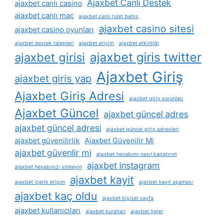
Ajaxbet Canlı Destek
ajaxbet canlı casino
ajaxbet canlı maç
ajaxbet canlı rulet bahis
ajaxbet casino sitesi
ajaxbet casino oyunları
ajaxbet destek talepleri
ajaxbet erişim
ajaxbet etkinliği
ajaxbet giris twitter
ajaxbet girisi
Ajaxbet Giriş
ajaxbet giris yap
Ajaxbet Giriş Adresi
ajaxbet giriş sorunları
Ajaxbet Güncel
ajaxbet güncel adres
ajaxbet güncel adresi
ajaxbet güncel giriş adresleri
ajaxbet güvenilirlik
Ajaxbet Güvenilir Mi
ajaxbet güvenlir mi
ajaxbet hesabımı nasıl kapatırım
ajaxbet instagram
ajaxbet hesabınızı silmeyin
ajaxbet kayit
ajaxbet i̇çerik erişim
ajaxbet kayıt aşaması
ajaxbet kaç oldu
ajaxbet kişisel sayfa
ajaxbet kullanıcıları
ajaxbet kuralları
ajaxbet ligler