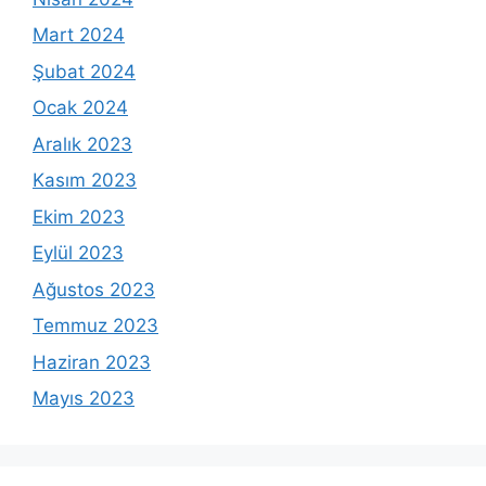
Mart 2024
Şubat 2024
Ocak 2024
Aralık 2023
Kasım 2023
Ekim 2023
Eylül 2023
Ağustos 2023
Temmuz 2023
Haziran 2023
Mayıs 2023