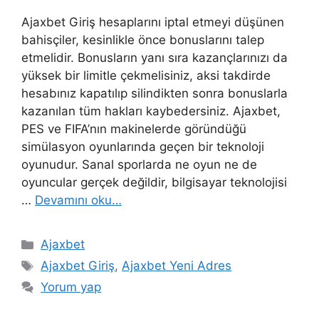
Ajaxbet Giriş hesaplarını iptal etmeyi düşünen
bahisçiler, kesinlikle önce bonuslarını talep
etmelidir. Bonusların yanı sıra kazançlarınızı da
yüksek bir limitle çekmelisiniz, aksi takdirde
hesabınız kapatılıp silindikten sonra bonuslarla
kazanılan tüm hakları kaybedersiniz. Ajaxbet,
PES ve FIFA’nın makinelerde göründüğü
simülasyon oyunlarında geçen bir teknoloji
oyunudur. Sanal sporlarda ne oyun ne de
oyuncular gerçek değildir, bilgisayar teknolojisi
…
Devamını oku…
Kategoriler
Ajaxbet
Etiketler
Ajaxbet Giriş
,
Ajaxbet Yeni Adres
Yorum yap