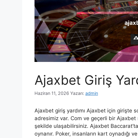
Ajaxbet Giriş Yar
Haziran 11, 2026
Yazarı:
admin
Ajaxbet giriş yardımı Ajaxbet için girişte 
adresimiz var. Com ve geçerli bir Ajaxbet
şekilde ulaşabilirsiniz. Ajaxbet Baccarat’ta
oynanır. Poker, insanların kart oynadığı v