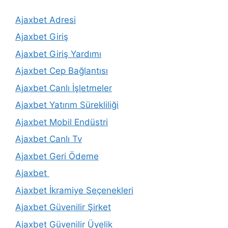
Ajaxbet Adresi
Ajaxbet Giriş
Ajaxbet Giriş Yardımı
Ajaxbet Cep Bağlantısı
Ajaxbet Canlı İşletmeler
Ajaxbet Yatırım Sürekliliği
Ajaxbet Mobil Endüstri
Ajaxbet Canlı Tv
Ajaxbet Geri Ödeme
Ajaxbet
Ajaxbet İkramiye Seçenekleri
Ajaxbet Güvenilir Şirket
Ajaxbet Güvenilir Üyelik