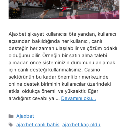
Ajaxbet şikayet kullanıcısı öte yandan, kullanıcı
açısından bakıldığında her kullanıcı, canlı
desteğin her zaman ulaşılabilir ve çözüm odaklı
olduğunu bilir. Örneğin bir satın alma talebi
almadan önce sisteminizin durumunu anlamak
için canlı desteği kullanmalısınız. Casino
sektörünün bu kadar önemli bir merkezinde
online destek biriminin kullanıcılar üzerindeki
etkisi oldukça önemli ve yüksektir. Eğer
aradığınız cevabı ya …
Devamını oku…
Kategoriler
Ajaxbet
Etiketler
ajaxbet canlı bahis
,
ajaxbet kaç oldu
,