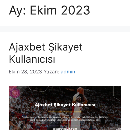
Ay:
Ekim 2023
Ajaxbet Şikayet
Kullanıcısı
Ekim 28, 2023
Yazarı:
admin