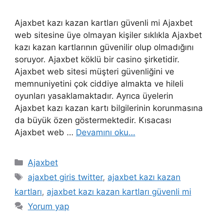
Ajaxbet kazı kazan kartları güvenli mi Ajaxbet
web sitesine üye olmayan kişiler sıklıkla Ajaxbet
kazı kazan kartlarının güvenilir olup olmadığını
soruyor. Ajaxbet köklü bir casino şirketidir.
Ajaxbet web sitesi müşteri güvenliğini ve
memnuniyetini çok ciddiye almakta ve hileli
oyunları yasaklamaktadır. Ayrıca üyelerin
Ajaxbet kazı kazan kartı bilgilerinin korunmasına
da büyük özen göstermektedir. Kısacası
Ajaxbet web …
Devamını oku…
Kategoriler
Ajaxbet
Etiketler
ajaxbet giris twitter
,
ajaxbet kazı kazan
kartları
,
ajaxbet kazı kazan kartları güvenli mi
Yorum yap