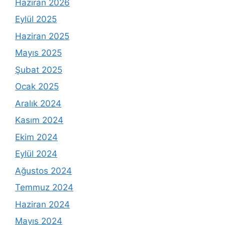
Haziran 2026
Eylül 2025
Haziran 2025
Mayıs 2025
Şubat 2025
Ocak 2025
Aralık 2024
Kasım 2024
Ekim 2024
Eylül 2024
Ağustos 2024
Temmuz 2024
Haziran 2024
Mayıs 2024