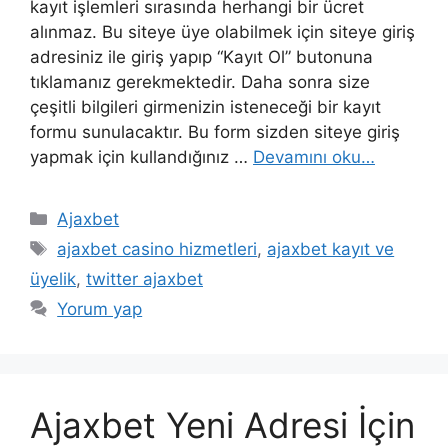
kayıt işlemleri sırasında herhangi bir ücret
alınmaz. Bu siteye üye olabilmek için siteye giriş
adresiniz ile giriş yapıp “Kayıt Ol” butonuna
tıklamanız gerekmektedir. Daha sonra size
çeşitli bilgileri girmenizin isteneceği bir kayıt
formu sunulacaktır. Bu form sizden siteye giriş
yapmak için kullandığınız …
Devamını oku…
Kategoriler
Ajaxbet
Etiketler
ajaxbet casino hizmetleri
,
ajaxbet kayıt ve
üyelik
,
twitter ajaxbet
Yorum yap
Ajaxbet Yeni Adresi İçin