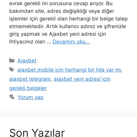
evrak gerekli mi sorusuna cevap arıyor. Bu
bakımdan site, adres değişikliği veya diğer
işlemler için gerekli olan herhangi bir belge talep
etmemektedir. Artık kullanıcı adınız ve şifrenizle
giriş yapmak ve Ajaxbet yeni adresi için
ihtiyacınız olan …
Devamını oku…
Kategoriler
Ajaxbet
Etiketler
ajaxbet mobile i̇çin herhangi bir hile var mı
,
ajaxbet telegram
,
ajaxbet yeni adresi i̇çin
gerekli belgeler
Yorum yap
Son Yazılar