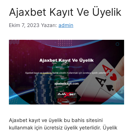
Ajaxbet Kayıt Ve Üyelik
Ekim 7, 2023
Yazarı:
admin
Ajaxbet kayıt ve üyelik bu bahis sitesini
kullanmak için ücretsiz üyelik yeterlidir. Üyelik