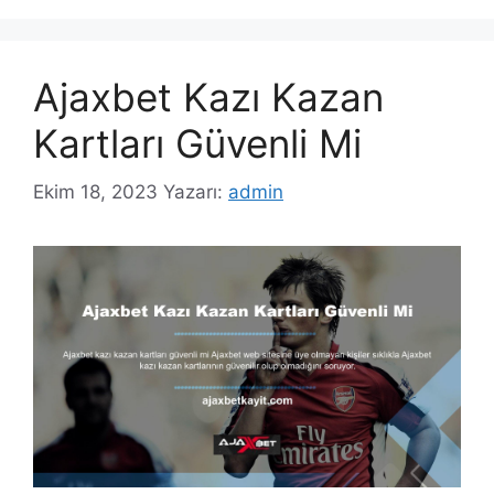
Ajaxbet Kazı Kazan
Kartları Güvenli Mi
Ekim 18, 2023
Yazarı:
admin