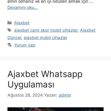
emin olmanız ve en iyi ödülleri almak için …
Devamını oku…
Kategoriler
Ajaxbet
Etiketler
ajaxbet canlı skor mobil cihazlar
,
Ajaxbet
Güncel
,
ajaxbet mobil cihazlar
Yorum yap
Ajaxbet Whatsapp
Uygulaması
Ağustos 28, 2024
Yazarı:
admin