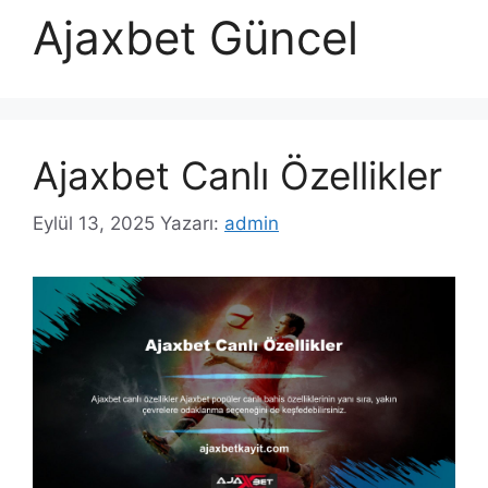
Ajaxbet Güncel
Ajaxbet Canlı Özellikler
Eylül 13, 2025
Yazarı:
admin