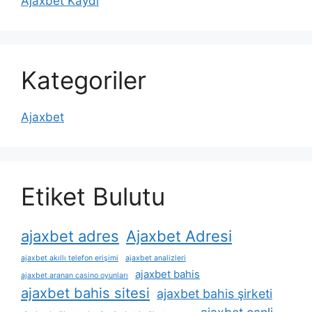
Ajaxbet Kaydı
Kategoriler
Ajaxbet
Etiket Bulutu
ajaxbet adres
Ajaxbet Adresi
ajaxbet akıllı telefon erişimi
ajaxbet analizleri
ajaxbet bahis
ajaxbet aranan casino oyunları
ajaxbet bahis sitesi
ajaxbet bahis şirketi