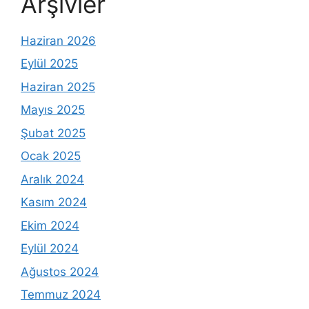
Arşivler
Haziran 2026
Eylül 2025
Haziran 2025
Mayıs 2025
Şubat 2025
Ocak 2025
Aralık 2024
Kasım 2024
Ekim 2024
Eylül 2024
Ağustos 2024
Temmuz 2024