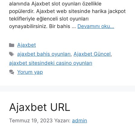
alanında Ajaxbet slot oyunları özellikle
popülerdir. Ajaxbet web sitesinde harika jackpot
teklifleriyle eğlenceli slot oyunları
oynayabilirsiniz. Bir bahis …
Devamını oku…
Kategoriler
Ajaxbet
Etiketler
ajaxbet bahis oyunları
,
Ajaxbet Güncel
,
ajaxbet sitesindeki casino oyunları
Yorum yap
Ajaxbet URL
Temmuz 19, 2023
Yazarı:
admin