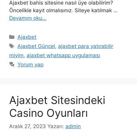
Ajaxbet bahis sitesine nasıl üye olabilirim?
Öncelikle kayıt olmalısınız. Siteye katılmak …
Devamını oku…
Kategoriler
Ajaxbet
Etiketler
Ajaxbet Güncel
,
ajaxbet para yatırabilir
miyim
,
ajaxbet whatsapp uygulaması
Yorum yap
Ajaxbet Sitesindeki
Casino Oyunları
Aralık 27, 2023
Yazarı:
admin