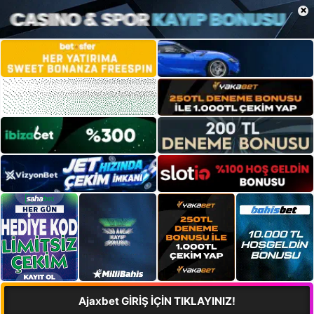
×
Ajaxbet GİRİŞ İÇİN TIKLAYINIZ!