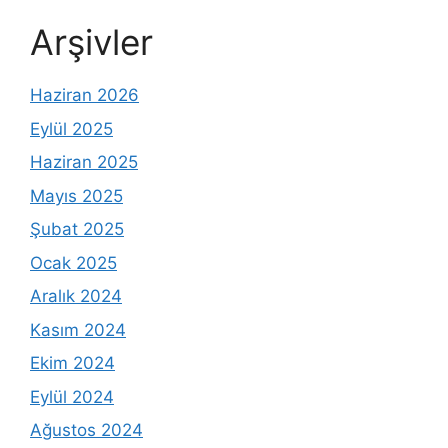
Arşivler
Haziran 2026
Eylül 2025
Haziran 2025
Mayıs 2025
Şubat 2025
Ocak 2025
Aralık 2024
Kasım 2024
Ekim 2024
Eylül 2024
Ağustos 2024