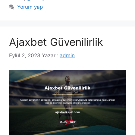
Yorum yap
Ajaxbet Güvenilirlik
Eylül 2, 2023
Yazarı:
admin