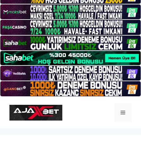
İçeriğe
atla
Menü