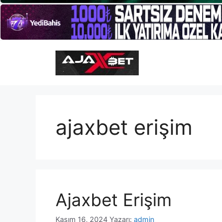
İçeriğe
atla
ajaxbet erişim
Ajaxbet Erişim
Kasım 16, 2024
Yazarı:
admin