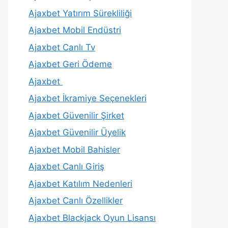
Ajaxbet Yatırım Sürekliliği
Ajaxbet Mobil Endüstri
Ajaxbet Canlı Tv
Ajaxbet Geri Ödeme
Ajaxbet
Ajaxbet İkramiye Seçenekleri
Ajaxbet Güvenilir Şirket
Ajaxbet Güvenilir Üyelik
Ajaxbet Mobil Bahisler
Ajaxbet Canlı Giriş
Ajaxbet Katılım Nedenleri
Ajaxbet Canlı Özellikler
Ajaxbet Blackjack Oyun Lisansı