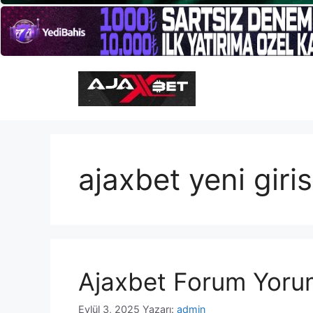
İçeriğe
atla
ajaxbet yeni giris
Ajaxbet Forum Yorum
Eylül 3, 2025
Yazarı:
admin