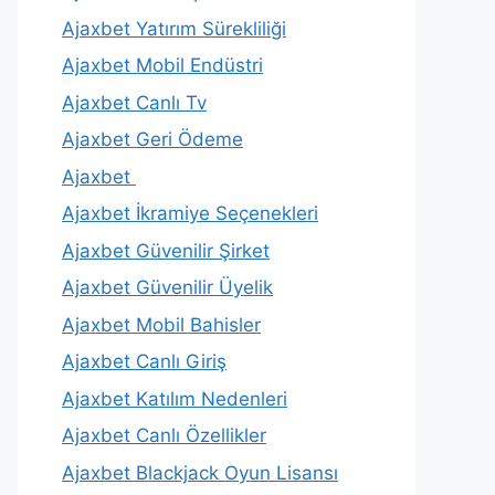
Ajaxbet Yatırım Sürekliliği
Ajaxbet Mobil Endüstri
Ajaxbet Canlı Tv
Ajaxbet Geri Ödeme
Ajaxbet
Ajaxbet İkramiye Seçenekleri
Ajaxbet Güvenilir Şirket
Ajaxbet Güvenilir Üyelik
Ajaxbet Mobil Bahisler
Ajaxbet Canlı Giriş
Ajaxbet Katılım Nedenleri
Ajaxbet Canlı Özellikler
Ajaxbet Blackjack Oyun Lisansı