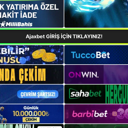
Ajaxbet GİRİŞ İÇİN TIKLAYINIZ!