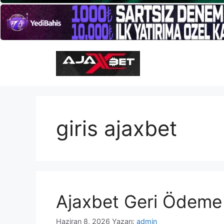
İçeriğe
atla
giris ajaxbet
Ajaxbet Geri Ödeme
Haziran 8, 2026
Yazarı:
admin