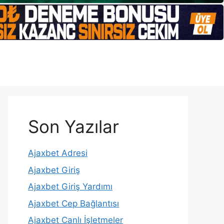
Son Yazılar
Ajaxbet Adresi
Ajaxbet Giriş
Ajaxbet Giriş Yardımı
Ajaxbet Cep Bağlantısı
Ajaxbet Canlı İşletmeler