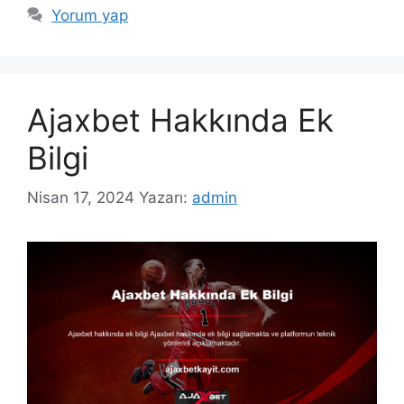
Yorum yap
Ajaxbet Hakkında Ek
Bilgi
Nisan 17, 2024
Yazarı:
admin