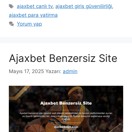
Etiketler
ajaxbet canlı tv
,
ajaxbet giriş güvenilirliği
,
ajaxbet para yatirma
Yorum yap
Ajaxbet Benzersiz Site
Mayıs 17, 2025
Yazarı:
admin