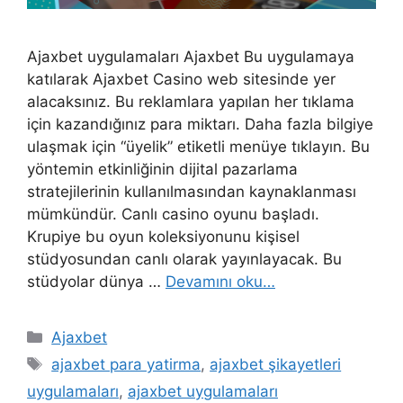
Ajaxbet uygulamaları Ajaxbet Bu uygulamaya
katılarak Ajaxbet Casino web sitesinde yer
alacaksınız. Bu reklamlara yapılan her tıklama
için kazandığınız para miktarı. Daha fazla bilgiye
ulaşmak için “üyelik” etiketli menüye tıklayın. Bu
yöntemin etkinliğinin dijital pazarlama
stratejilerinin kullanılmasından kaynaklanması
mümkündür. Canlı casino oyunu başladı.
Krupiye bu oyun koleksiyonunu kişisel
stüdyosundan canlı olarak yayınlayacak. Bu
stüdyolar dünya …
Devamını oku…
Kategoriler
Ajaxbet
Etiketler
ajaxbet para yatirma
,
ajaxbet şikayetleri
uygulamaları
,
ajaxbet uygulamaları