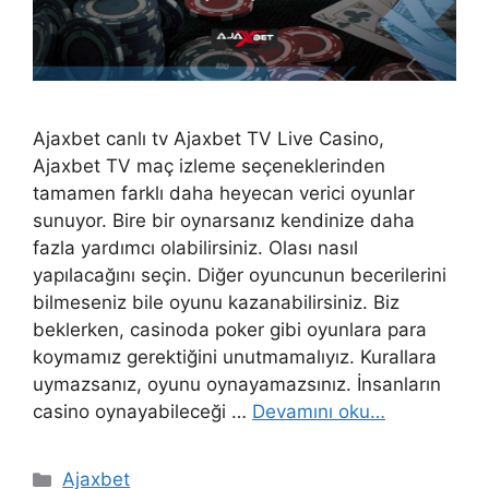
Ajaxbet canlı tv Ajaxbet TV Live Casino,
Ajaxbet TV maç izleme seçeneklerinden
tamamen farklı daha heyecan verici oyunlar
sunuyor. Bire bir oynarsanız kendinize daha
fazla yardımcı olabilirsiniz. Olası nasıl
yapılacağını seçin. Diğer oyuncunun becerilerini
bilmeseniz bile oyunu kazanabilirsiniz. Biz
beklerken, casinoda poker gibi oyunlara para
koymamız gerektiğini unutmamalıyız. Kurallara
uymazsanız, oyunu oynayamazsınız. İnsanların
casino oynayabileceği …
Devamını oku…
Kategoriler
Ajaxbet