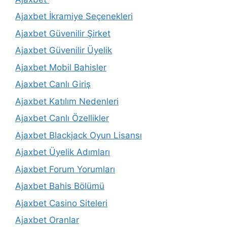
Ajaxbet İkramiye Seçenekleri
Ajaxbet Güvenilir Şirket
Ajaxbet Güvenilir Üyelik
Ajaxbet Mobil Bahisler
Ajaxbet Canlı Giriş
Ajaxbet Katılım Nedenleri
Ajaxbet Canlı Özellikler
Ajaxbet Blackjack Oyun Lisansı
Ajaxbet Üyelik Adımları
Ajaxbet Forum Yorumları
Ajaxbet Bahis Bölümü
Ajaxbet Casino Siteleri
Ajaxbet Oranlar