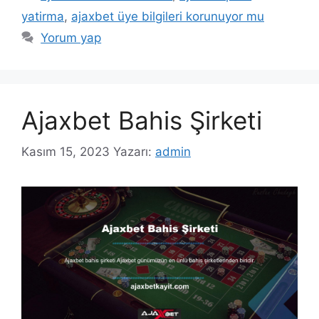
yatirma
,
ajaxbet üye bilgileri korunuyor mu
Yorum yap
Ajaxbet Bahis Şirketi
Kasım 15, 2023
Yazarı:
admin