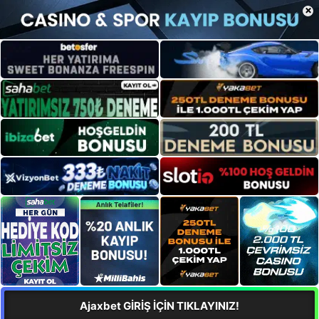
×
Ajaxbet GİRİŞ İÇİN TIKLAYINIZ!