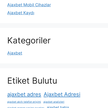
Ajaxbet Mobil Cihazlar
Ajaxbet Kaydı
Kategoriler
Ajaxbet
Etiket Bulutu
ajaxbet adres
Ajaxbet Adresi
ajaxbet akıllı telefon erişimi
ajaxbet analizleri
ajaxbet bahis
ajaxbet aranan casino oyunları