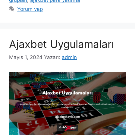
Yorum yap
Ajaxbet Uygulamaları
Mayıs 1, 2024
Yazarı:
admin