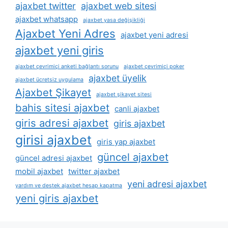
ajaxbet twitter
ajaxbet web sitesi
ajaxbet whatsapp
ajaxbet yasa değişikliği
Ajaxbet Yeni Adres
ajaxbet yeni adresi
ajaxbet yeni giris
ajaxbet çevrimiçi anketi bağlantı sorunu
ajaxbet çevrimiçi poker
ajaxbet üyelik
ajaxbet ücretsiz uygulama
Ajaxbet Şikayet
ajaxbet şikayet sitesi
bahis sitesi ajaxbet
canli ajaxbet
giris adresi ajaxbet
giris ajaxbet
girisi ajaxbet
giris yap ajaxbet
güncel ajaxbet
güncel adresi ajaxbet
mobil ajaxbet
twitter ajaxbet
yeni adresi ajaxbet
yardım ve destek ajaxbet hesap kapatma
yeni giris ajaxbet