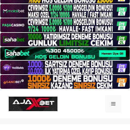
İçeriğe
atla
Menü