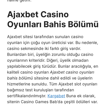
haline getirir.
Ajaxbet Casino
Oyunları Bahis Bölümü
Ajaxbet sitesi tarafından sunulan casino
oyunları için çoğu oyun üreticisi var. Bu nedenle,
casino sekmesinde iki farklı giriş vardır.
Bunlardan biri, üyeliğin zorunlu olduğu casino
oyunlarının kriteridir. Diğeri, üyelik olmadan
yapılabilecek giriş türüdür. Bunlar aracılığıyla, en
kaliteli casino oyunları
Ajaxbet casino oyunları
bahis bölümü
sitesine dahil edildi ve üyelerin
hizmetlerine sunuldu. Tüm Ajaxbet slot oyunları
bağımsız test kuruluşları tarafından
sertifikalandırılmıştır.
Kargabet
Buna ek olarak,
sitenin Casino Games Bab’da çeşitli ödülleri var.