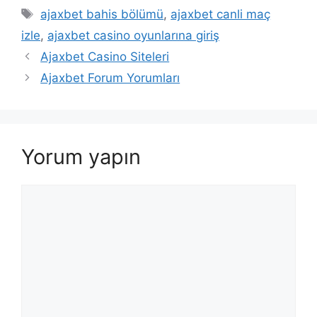
Etiketler
ajaxbet bahis bölümü
,
ajaxbet canli maç
izle
,
ajaxbet casino oyunlarına giriş
Ajaxbet Casino Siteleri
Ajaxbet Forum Yorumları
Yorum yapın
Yorum