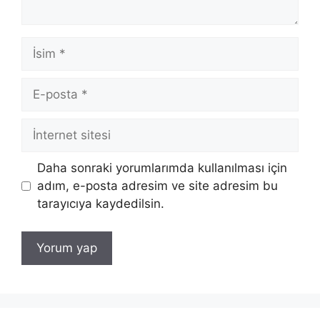
İsim
E-
posta
İnternet
sitesi
Daha sonraki yorumlarımda kullanılması için
adım, e-posta adresim ve site adresim bu
tarayıcıya kaydedilsin.