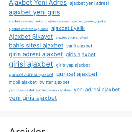
Ajaxbet Yeni Adres
ajaxbet yeni adresi
ajaxbet yeni giris
ajaxbet çevrimiçi anketi bağlantı sorunu
ajaxbet çevrimiçi poker
ajaxbet üyelik
ajaxbet ücretsiz uygulama
Ajaxbet Şikayet
ajaxbet şikayet sitesi
bahis sitesi ajaxbet
canli ajaxbet
giris adresi ajaxbet
giris ajaxbet
girisi ajaxbet
giris yap ajaxbet
güncel ajaxbet
güncel adresi ajaxbet
mobil ajaxbet
twitter ajaxbet
yeni adresi ajaxbet
yardım ve destek ajaxbet hesap kapatma
yeni giris ajaxbet
Arşivler