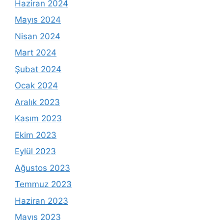
Haziran 2024
Mayıs 2024
Nisan 2024
Mart 2024
Şubat 2024
Ocak 2024
Aralık 2023
Kasım 2023
Ekim 2023
Eylül 2023
Ağustos 2023
Temmuz 2023
Haziran 2023
Mayıs 2023