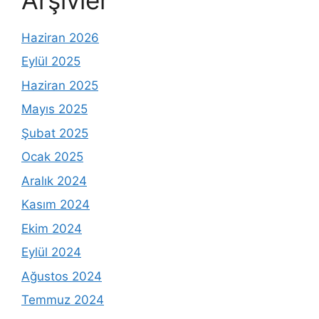
Haziran 2026
Eylül 2025
Haziran 2025
Mayıs 2025
Şubat 2025
Ocak 2025
Aralık 2024
Kasım 2024
Ekim 2024
Eylül 2024
Ağustos 2024
Temmuz 2024