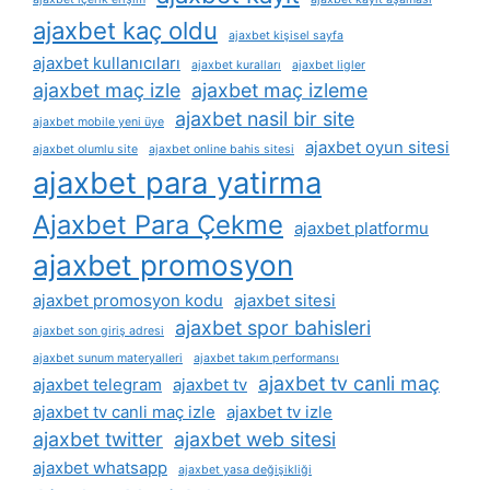
ajaxbet kaç oldu
ajaxbet kişisel sayfa
ajaxbet kullanıcıları
ajaxbet kuralları
ajaxbet ligler
ajaxbet maç izle
ajaxbet maç izleme
ajaxbet nasil bir site
ajaxbet mobile yeni üye
ajaxbet oyun sitesi
ajaxbet olumlu site
ajaxbet online bahis sitesi
ajaxbet para yatirma
Ajaxbet Para Çekme
ajaxbet platformu
ajaxbet promosyon
ajaxbet promosyon kodu
ajaxbet sitesi
ajaxbet spor bahisleri
ajaxbet son giriş adresi
ajaxbet sunum materyalleri
ajaxbet takım performansı
ajaxbet tv canli maç
ajaxbet telegram
ajaxbet tv
ajaxbet tv canli maç izle
ajaxbet tv izle
ajaxbet twitter
ajaxbet web sitesi
ajaxbet whatsapp
ajaxbet yasa değişikliği