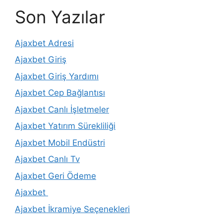
Son Yazılar
Ajaxbet Adresi
Ajaxbet Giriş
Ajaxbet Giriş Yardımı
Ajaxbet Cep Bağlantısı
Ajaxbet Canlı İşletmeler
Ajaxbet Yatırım Sürekliliği
Ajaxbet Mobil Endüstri
Ajaxbet Canlı Tv
Ajaxbet Geri Ödeme
Ajaxbet
Ajaxbet İkramiye Seçenekleri