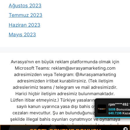
Ağustos 2023
Temmuz 2023
Haziran 2023
Mayıs 2023
Avrasya'nın en büyük reklam platformunda olmak için
Microsoft Teams:
reklam@avrasyamarketing.com
adresimizden veya Telegram: @Avrasyamarketing
adresimizden irtibat kurabilirsiniz. (Tek iletişim
adreslerimiz teams / telegram ve mail adresimizdir.
Harici hiçbir iletişim adresimiz bulunmamaktadır.
Lütfen itibar etmeyiniz.) Türkiye yasalarına göre 7258
sayılı kanun uyarınca yasa dışı bahis oynamanın
cezaları mevcuttur. Şu an bulunduğunuz site hiç bir
şekilde illegal bahis oyunları oynatmıyor ve oynamaya
aracı olmuyordur.
depositwin
|
casinovio
|
betunlim
|
×