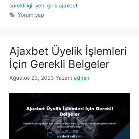
sürekliliği
,
yeni giris ajaxbet
Yorum yap
Ajaxbet Üyelik İşlemleri
İçin Gerekli Belgeler
Ağustos 23, 2023
Yazarı:
admin