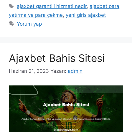
Etiketler
ajaxbet garantili hizmeti nedir
,
ajaxbet para
yatırma ve para çekme
,
yeni giris ajaxbet
Yorum yap
Ajaxbet Bahis Sitesi
Haziran 21, 2023
Yazarı:
admin