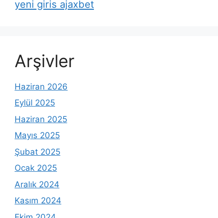
yeni giris ajaxbet
Arşivler
Haziran 2026
Eylül 2025
Haziran 2025
Mayıs 2025
Şubat 2025
Ocak 2025
Aralık 2024
Kasım 2024
Ekim 2024