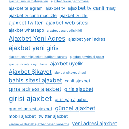
ajaxbet sunum materyalleri
ajaxbet takım performansı
ajaxbet tv canli maç
ajaxbet telegram
ajaxbet tv
ajaxbet tv canli maç izle
ajaxbet tv izle
ajaxbet twitter
ajaxbet web sitesi
ajaxbet whatsapp
ajaxbet yasa değişikliği
Ajaxbet Yeni Adres
ajaxbet yeni adresi
ajaxbet yeni giris
ajaxbet çevrimiçi anketi bağlantı sorunu
ajaxbet çevrimiçi poker
ajaxbet üyelik
ajaxbet ücretsiz uygulama
Ajaxbet Şikayet
ajaxbet şikayet sitesi
bahis sitesi ajaxbet
canli ajaxbet
giris adresi ajaxbet
giris ajaxbet
girisi ajaxbet
giris yap ajaxbet
güncel ajaxbet
güncel adresi ajaxbet
mobil ajaxbet
twitter ajaxbet
yeni adresi ajaxbet
yardım ve destek ajaxbet hesap kapatma