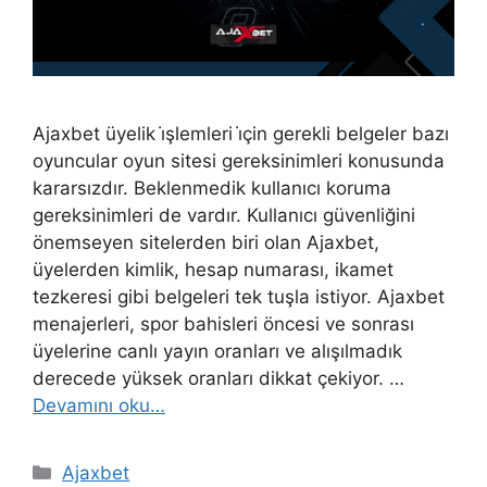
Ajaxbet üyelik i̇şlemleri i̇çin gerekli belgeler bazı
oyuncular oyun sitesi gereksinimleri konusunda
kararsızdır. Beklenmedik kullanıcı koruma
gereksinimleri de vardır. Kullanıcı güvenliğini
önemseyen sitelerden biri olan Ajaxbet,
üyelerden kimlik, hesap numarası, ikamet
tezkeresi gibi belgeleri tek tuşla istiyor. Ajaxbet
menajerleri, spor bahisleri öncesi ve sonrası
üyelerine canlı yayın oranları ve alışılmadık
derecede yüksek oranları dikkat çekiyor. …
Devamını oku…
Kategoriler
Ajaxbet