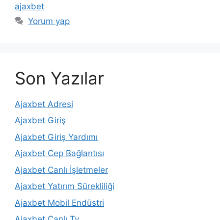
ajaxbet
Yorum yap
Son Yazılar
Ajaxbet Adresi
Ajaxbet Giriş
Ajaxbet Giriş Yardımı
Ajaxbet Cep Bağlantısı
Ajaxbet Canlı İşletmeler
Ajaxbet Yatırım Sürekliliği
Ajaxbet Mobil Endüstri
Ajaxbet Canlı Tv