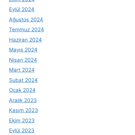
Eylül 2024
Ağustos 2024
Temmuz 2024
Haziran 2024
Mayıs 2024
Nisan 2024
Mart 2024
Şubat 2024
Ocak 2024
Aralık 2023
Kasım 2023
Ekim 2023
Eylül 2023