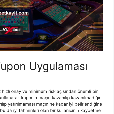
Kupon Uygulaması
hızlı onay ve minimum risk açısından önemli bir
 kullanarak kuponla maçın kazanılıp kazanılmadığını
ırılıp yatırılmaması maçın ne kadar iyi belirlendiğine
, bu da iyi tahminleri olan bir kullanıcının kaybetme