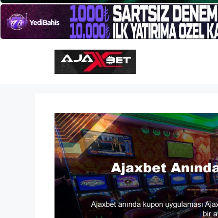
İçeriğe
atla