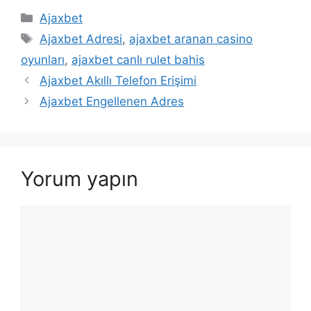
Kategoriler
Ajaxbet
Etiketler
Ajaxbet Adresi
,
ajaxbet aranan casino
oyunları
,
ajaxbet canlı rulet bahis
Ajaxbet Akıllı Telefon Erişimi
Ajaxbet Engellenen Adres
Yorum yapın
Yorum