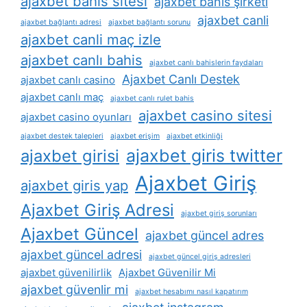
ajaxbet bahis sitesi
ajaxbet bahis şirketi
ajaxbet canli
ajaxbet bağlantı adresi
ajaxbet bağlantı sorunu
ajaxbet canli maç izle
ajaxbet canlı bahis
ajaxbet canlı bahislerin faydaları
Ajaxbet Canlı Destek
ajaxbet canlı casino
ajaxbet canlı maç
ajaxbet canlı rulet bahis
ajaxbet casino sitesi
ajaxbet casino oyunları
ajaxbet destek talepleri
ajaxbet erişim
ajaxbet etkinliği
ajaxbet giris twitter
ajaxbet girisi
Ajaxbet Giriş
ajaxbet giris yap
Ajaxbet Giriş Adresi
ajaxbet giriş sorunları
Ajaxbet Güncel
ajaxbet güncel adres
ajaxbet güncel adresi
ajaxbet güncel giriş adresleri
ajaxbet güvenilirlik
Ajaxbet Güvenilir Mi
ajaxbet güvenlir mi
ajaxbet hesabımı nasıl kapatırım