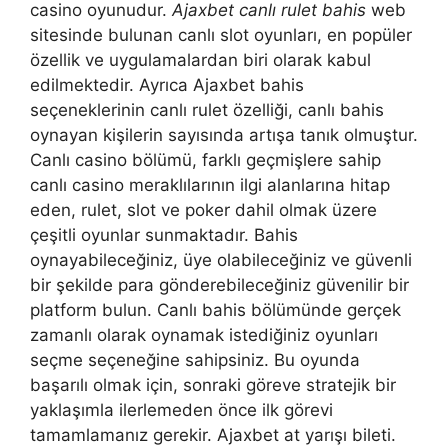
casino oyunudur.
Ajaxbet canlı rulet bahis
web
sitesinde bulunan canlı slot oyunları, en popüler
özellik ve uygulamalardan biri olarak kabul
edilmektedir. Ayrıca Ajaxbet bahis
seçeneklerinin canlı rulet özelliği, canlı bahis
oynayan kişilerin sayısında artışa tanık olmuştur.
Canlı casino bölümü, farklı geçmişlere sahip
canlı casino meraklılarının ilgi alanlarına hitap
eden, rulet, slot ve poker dahil olmak üzere
çeşitli oyunlar sunmaktadır. Bahis
oynayabileceğiniz, üye olabileceğiniz ve güvenli
bir şekilde para gönderebileceğiniz güvenilir bir
platform bulun. Canlı bahis bölümünde gerçek
zamanlı olarak oynamak istediğiniz oyunları
seçme seçeneğine sahipsiniz. Bu oyunda
başarılı olmak için, sonraki göreve stratejik bir
yaklaşımla ilerlemeden önce ilk görevi
tamamlamanız gerekir. Ajaxbet at yarışı bileti.