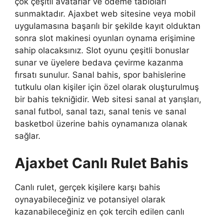
çok çeşitli avatarlar ve ödeme tabloları
sunmaktadır. Ajaxbet web sitesine veya mobil
uygulamasına başarılı bir şekilde kayıt olduktan
sonra slot makinesi oyunları oynama erişimine
sahip olacaksınız. Slot oyunu çeşitli bonuslar
sunar ve üyelere bedava çevirme kazanma
fırsatı sunulur. Sanal bahis, spor bahislerine
tutkulu olan kişiler için özel olarak oluşturulmuş
bir bahis tekniğidir. Web sitesi sanal at yarışları,
sanal futbol, sanal tazı, sanal tenis ve sanal
basketbol üzerine bahis oynamanıza olanak
sağlar.
Ajaxbet Canlı Rulet Bahis
Canlı rulet, gerçek kişilere karşı bahis
oynayabileceğiniz ve potansiyel olarak
kazanabileceğiniz en çok tercih edilen canlı