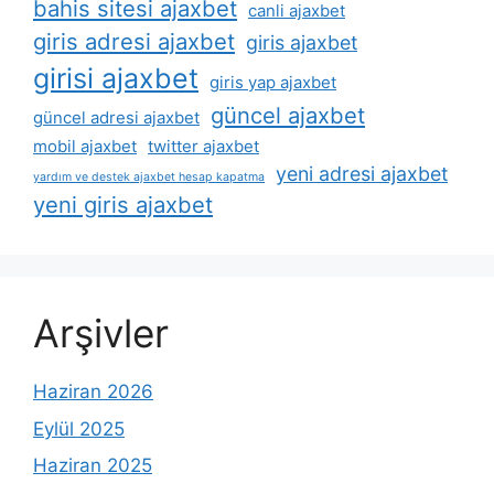
bahis sitesi ajaxbet
canli ajaxbet
giris adresi ajaxbet
giris ajaxbet
girisi ajaxbet
giris yap ajaxbet
güncel ajaxbet
güncel adresi ajaxbet
mobil ajaxbet
twitter ajaxbet
yeni adresi ajaxbet
yardım ve destek ajaxbet hesap kapatma
yeni giris ajaxbet
Arşivler
Haziran 2026
Eylül 2025
Haziran 2025