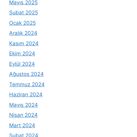
Mayıs 2025
Şubat 2025
Ocak 2025
Aralık 2024
Kasım 2024
Ekim 2024
Eylül 2024
Ağustos 2024
Temmuz 2024
Haziran 2024
Mayıs 2024
Nisan 2024
Mart 2024
Şubat 2024