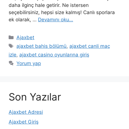
daha ilginç hale getirir. Ne istersen
seçebilirsiniz, hepsi size kalmış! Canlı sporlara
ek olarak, …
Devamını oku…
Kategoriler
Ajaxbet
Etiketler
ajaxbet bahis bölümü
,
ajaxbet canli maç
izle
,
ajaxbet casino oyunlarına giriş
Yorum yap
Son Yazılar
Ajaxbet Adresi
Ajaxbet Giriş