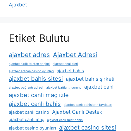
Ajaxbet
Etiket Bulutu
ajaxbet adres
Ajaxbet Adresi
ajaxbet akıllı telefon erişimi
ajaxbet analizleri
ajaxbet bahis
ajaxbet aranan casino oyunları
ajaxbet bahis sitesi
ajaxbet bahis şirketi
ajaxbet canli
ajaxbet bağlantı adresi
ajaxbet bağlantı sorunu
ajaxbet canli maç izle
ajaxbet canlı bahis
ajaxbet canlı bahislerin faydaları
Ajaxbet Canlı Destek
ajaxbet canlı casino
ajaxbet canlı maç
ajaxbet canlı rulet bahis
ajaxbet casino sitesi
ajaxbet casino oyunları