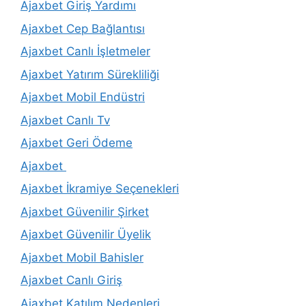
Ajaxbet Giriş Yardımı
Ajaxbet Cep Bağlantısı
Ajaxbet Canlı İşletmeler
Ajaxbet Yatırım Sürekliliği
Ajaxbet Mobil Endüstri
Ajaxbet Canlı Tv
Ajaxbet Geri Ödeme
Ajaxbet
Ajaxbet İkramiye Seçenekleri
Ajaxbet Güvenilir Şirket
Ajaxbet Güvenilir Üyelik
Ajaxbet Mobil Bahisler
Ajaxbet Canlı Giriş
Ajaxbet Katılım Nedenleri