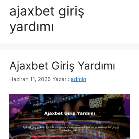
ajaxbet giriş
yardımı
Ajaxbet Giriş Yardımı
Haziran 11, 2026
Yazarı:
admin