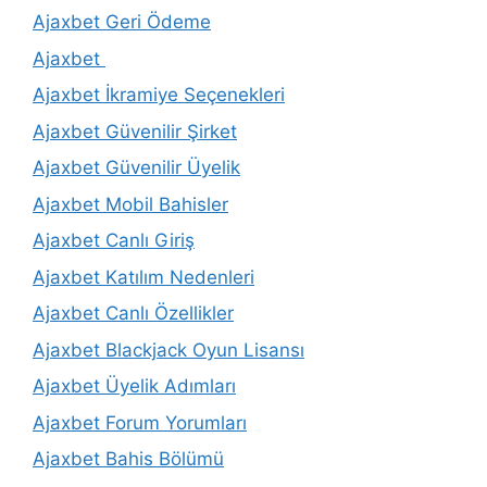
Ajaxbet Geri Ödeme
Ajaxbet
Ajaxbet İkramiye Seçenekleri
Ajaxbet Güvenilir Şirket
Ajaxbet Güvenilir Üyelik
Ajaxbet Mobil Bahisler
Ajaxbet Canlı Giriş
Ajaxbet Katılım Nedenleri
Ajaxbet Canlı Özellikler
Ajaxbet Blackjack Oyun Lisansı
Ajaxbet Üyelik Adımları
Ajaxbet Forum Yorumları
Ajaxbet Bahis Bölümü