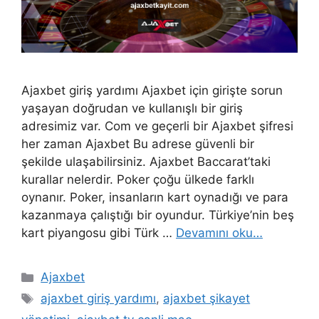
Ajaxbet giriş yardımı Ajaxbet için girişte sorun
yaşayan doğrudan ve kullanışlı bir giriş
adresimiz var. Com ve geçerli bir Ajaxbet şifresi
her zaman Ajaxbet Bu adrese güvenli bir
şekilde ulaşabilirsiniz. Ajaxbet Baccarat’taki
kurallar nelerdir. Poker çoğu ülkede farklı
oynanır. Poker, insanların kart oynadığı ve para
kazanmaya çalıştığı bir oyundur. Türkiye’nin beş
kart piyangosu gibi Türk …
Devamını oku…
Kategoriler
Ajaxbet
Etiketler
ajaxbet giriş yardımı
,
ajaxbet şikayet