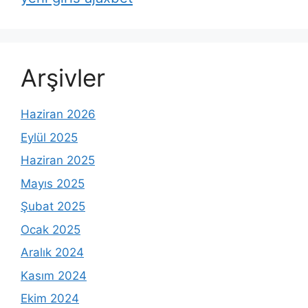
Arşivler
Haziran 2026
Eylül 2025
Haziran 2025
Mayıs 2025
Şubat 2025
Ocak 2025
Aralık 2024
Kasım 2024
Ekim 2024