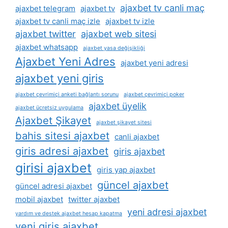
ajaxbet tv canli maç
ajaxbet telegram
ajaxbet tv
ajaxbet tv canli maç izle
ajaxbet tv izle
ajaxbet twitter
ajaxbet web sitesi
ajaxbet whatsapp
ajaxbet yasa değişikliği
Ajaxbet Yeni Adres
ajaxbet yeni adresi
ajaxbet yeni giris
ajaxbet çevrimiçi anketi bağlantı sorunu
ajaxbet çevrimiçi poker
ajaxbet üyelik
ajaxbet ücretsiz uygulama
Ajaxbet Şikayet
ajaxbet şikayet sitesi
bahis sitesi ajaxbet
canli ajaxbet
giris adresi ajaxbet
giris ajaxbet
girisi ajaxbet
giris yap ajaxbet
güncel ajaxbet
güncel adresi ajaxbet
mobil ajaxbet
twitter ajaxbet
yeni adresi ajaxbet
yardım ve destek ajaxbet hesap kapatma
yeni giris ajaxbet