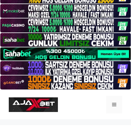
İçeriğe
atla
Menü