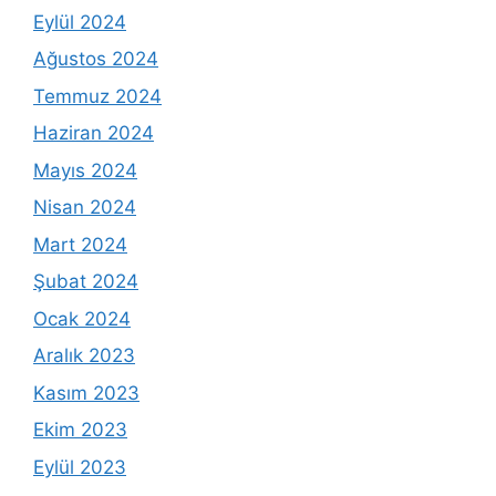
Eylül 2024
Ağustos 2024
Temmuz 2024
Haziran 2024
Mayıs 2024
Nisan 2024
Mart 2024
Şubat 2024
Ocak 2024
Aralık 2023
Kasım 2023
Ekim 2023
Eylül 2023