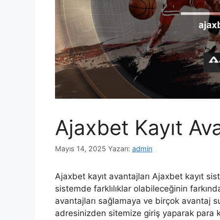
Ajaxbet Kayıt Ava
Mayıs 14, 2025
Yazarı:
admin
Ajaxbet kayıt avantajları Ajaxbet kayıt sis
sistemde farklılıklar olabileceğinin farkın
avantajları sağlamaya ve birçok avanta
adresinizden sitemize giriş yaparak para k