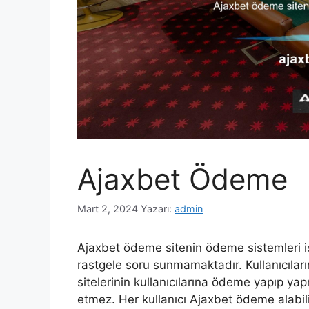
Ajaxbet Ödeme
Mart 2, 2024
Yazarı:
admin
Ajaxbet ödeme sitenin ödeme sistemleri işl
rastgele soru sunmamaktadır. Kullanıcıları
sitelerinin kullanıcılarına ödeme yapıp yap
etmez. Her kullanıcı Ajaxbet ödeme alabilir