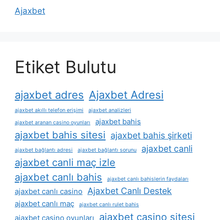
Ajaxbet
Etiket Bulutu
ajaxbet adres
Ajaxbet Adresi
ajaxbet akıllı telefon erişimi
ajaxbet analizleri
ajaxbet bahis
ajaxbet aranan casino oyunları
ajaxbet bahis sitesi
ajaxbet bahis şirketi
ajaxbet canli
ajaxbet bağlantı adresi
ajaxbet bağlantı sorunu
ajaxbet canli maç izle
ajaxbet canlı bahis
ajaxbet canlı bahislerin faydaları
Ajaxbet Canlı Destek
ajaxbet canlı casino
ajaxbet canlı maç
ajaxbet canlı rulet bahis
ajaxbet casino sitesi
ajaxbet casino oyunları