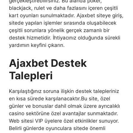
gerçekleştirebilirsiniz. Bu alanda poker,
blackjack, rulet ve daha fazlasını içeren çeşitli
kart oyunları sunulmaktadır. Ajaxbet siteye giriş,
sitede yapılan işlemler sırasında oluşabilecek
çeşitli sorunlara yönelik gerçek zamanlı bir
destek hizmetidir. İhtiyacınız olduğunda sürekli
yardımın keyfini çıkarın.
Ajaxbet Destek
Talepleri
Karşılaştığınız soruna ilişkin destek talepleriniz
en kısa sürede karşılanacaktır.Bu site, özel
günler ve bonuslar dahil olmak üzere ayrıcalıklı
casino sektörüne özel avantajlar sunmaktadır.
Web sitesi VIP üyelere özel etkinlikler sunuyor.
Belirli günlerde oyunculara sitede önemli