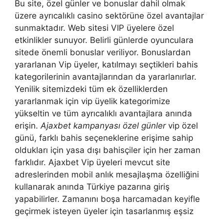
Bu site, özel günler ve bonuslar dahil olmak
üzere ayrıcalıklı casino sektörüne özel avantajlar
sunmaktadır. Web sitesi VIP üyelere özel
etkinlikler sunuyor. Belirli günlerde oyunculara
sitede önemli bonuslar veriliyor. Bonuslardan
yararlanan Vip üyeler, katılmayı seçtikleri bahis
kategorilerinin avantajlarından da yararlanırlar.
Yenilik sitemizdeki tüm ek özelliklerden
yararlanmak için vip üyelik kategorimize
yükseltin ve tüm ayrıcalıklı avantajlara anında
erişin.
Ajaxbet kampanyası özel günler
vip özel
günü, farklı bahis seçeneklerine erişime sahip
oldukları için yasa dışı bahisçiler için her zaman
farklıdır. Ajaxbet Vip üyeleri mevcut site
adreslerinden mobil anlık mesajlaşma özelliğini
kullanarak anında Türkiye pazarına giriş
yapabilirler. Zamanını boşa harcamadan keyifle
geçirmek isteyen üyeler için tasarlanmış eşsiz