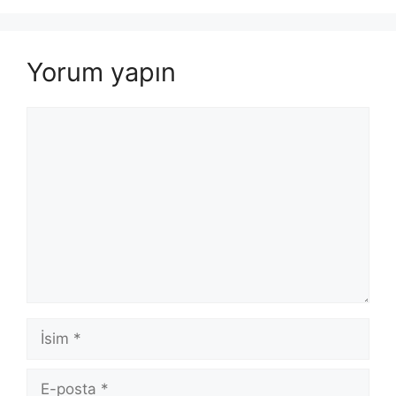
Yorum yapın
Yorum
İsim
E-