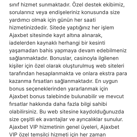
sınıf hizmet sunmaktadır. Özel destek ekibimiz,
sorularınız veya endişeleriniz konusunda size
yardımcı olmak için günün her saati
hizmetinizdedir. Sitede yaptığınız her işlem
Ajaxbet sitesinde kayıt altına alınarak,
iadelerden kaynaklı herhangi bir kesinti
yaşamadan bahis yapmaya devam edebilmeniz
sağlanmaktadır. Bonuslar, casinoyla ilgilenen
kişiler için özel olarak oluşturulmuş web siteleri
tarafından hesaplanmakta ve onlara ekstra para
kazanma fırsatları sağlanmaktadır. En uygun
bonus seçeneklerinden yararlanmak için
Ajaxbet bonus talebinde bulunabilir ve mevcut
fırsatlar hakkında daha fazla bilgi sahibi
olabilirsiniz. Bu web sitesine kaydolduğunuzda
size çeşitli ek avantajlar ve ayrıcalıklar sunulur.
Ajaxbet VIP hizmetinin genel üyeleri, Ajaxbet
VIP özel temsilci hizmeti için her zaman