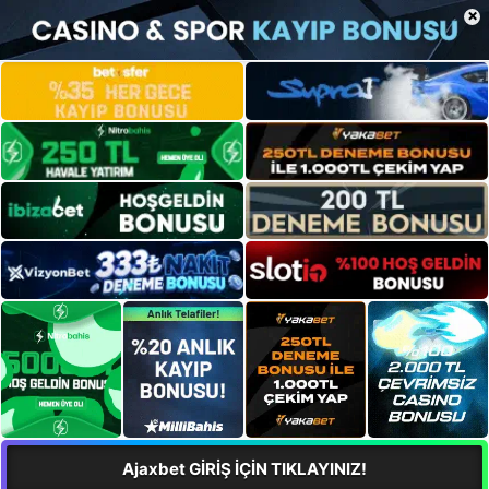
×
Ajaxbet GİRİŞ İÇİN TIKLAYINIZ!