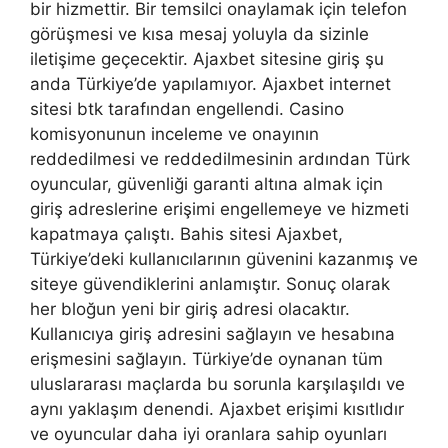
bir hizmettir. Bir temsilci onaylamak için telefon
görüşmesi ve kısa mesaj yoluyla da sizinle
iletişime geçecektir. Ajaxbet sitesine giriş şu
anda Türkiye’de yapılamıyor. Ajaxbet internet
sitesi btk tarafından engellendi. Casino
komisyonunun inceleme ve onayının
reddedilmesi ve reddedilmesinin ardından Türk
oyuncular, güvenliği garanti altına almak için
giriş adreslerine erişimi engellemeye ve hizmeti
kapatmaya çalıştı. Bahis sitesi Ajaxbet,
Türkiye’deki kullanıcılarının güvenini kazanmış ve
siteye güvendiklerini anlamıştır. Sonuç olarak
her bloğun yeni bir giriş adresi olacaktır.
Kullanıcıya giriş adresini sağlayın ve hesabına
erişmesini sağlayın. Türkiye’de oynanan tüm
uluslararası maçlarda bu sorunla karşılaşıldı ve
aynı yaklaşım denendi. Ajaxbet erişimi kısıtlıdır
ve oyuncular daha iyi oranlara sahip oyunları