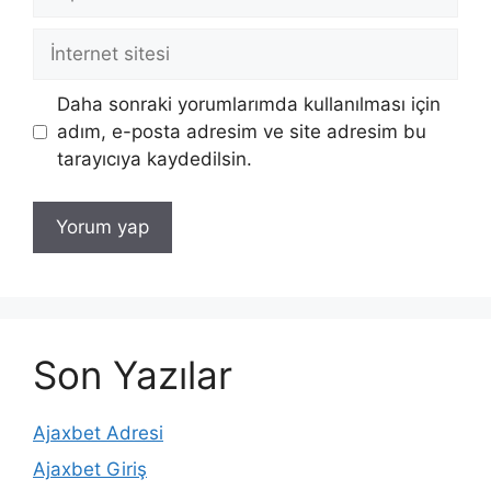
posta
İnternet
sitesi
Daha sonraki yorumlarımda kullanılması için
adım, e-posta adresim ve site adresim bu
tarayıcıya kaydedilsin.
Son Yazılar
Ajaxbet Adresi
Ajaxbet Giriş