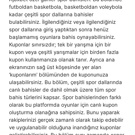
futboldan basketbola, basketboldan voleybola
kadar çeşitli spor dallarına bahisler
bulabilirsiniz. İlgilendiğiniz veya ilgilendiğiniz
spor dallarına giriş yaptıktan sonra henüz
başlamamış oyunlara bahis oynayabilirsiniz.
Kuponlar sınırsızdır; tek bir yarışma için bir
kupon veya çeşitli yarışmalar için birden fazla
kupon kullanmanıza olanak tanır. Ayrıca ana
ekranınızın sağ üst köşesinde yer alan
‘kuponlarım’ bölümünden de kuponunuza
ulaşabilirsiniz. Bu bölüm, çeşitli spor dallarında
canlı bahisler de dahil olmak üzere tüm spor
bahis türlerini kapsar. Spor bahislerinden farklı
olarak bu platformda oyunlar için canlı kupon
oluşturma olanağına sahipsiniz. Bunu yaparak
rakiplerinizi gerçek zamanlı olarak takip edebilir
ve uygulanabilir olduğuna inandığınız kuponlar