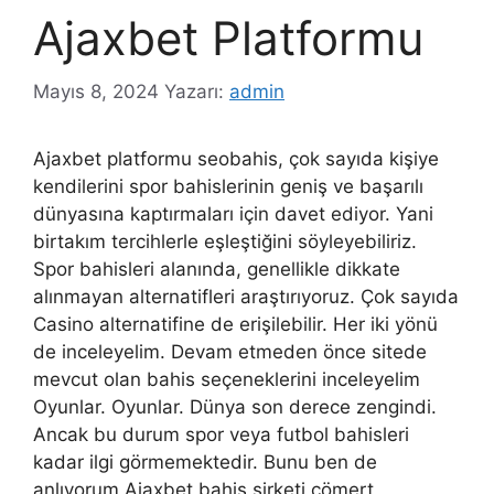
Ajaxbet Platformu
Mayıs 8, 2024
Yazarı:
admin
Ajaxbet platformu seobahis, çok sayıda kişiye
kendilerini spor bahislerinin geniş ve başarılı
dünyasına kaptırmaları için davet ediyor. Yani
birtakım tercihlerle eşleştiğini söyleyebiliriz.
Spor bahisleri alanında, genellikle dikkate
alınmayan alternatifleri araştırıyoruz. Çok sayıda
Casino alternatifine de erişilebilir. Her iki yönü
de inceleyelim. Devam etmeden önce sitede
mevcut olan bahis seçeneklerini inceleyelim
Oyunlar. Oyunlar. Dünya son derece zengindi.
Ancak bu durum spor veya futbol bahisleri
kadar ilgi görmemektedir. Bunu ben de
anlıyorum Ajaxbet bahis şirketi cömert