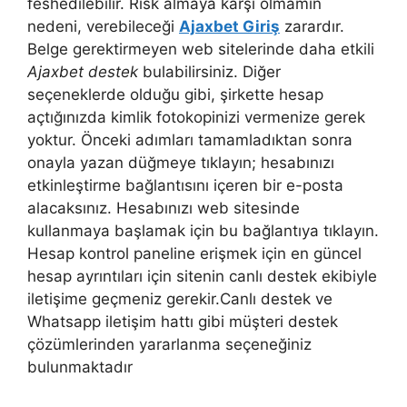
feshedilebilir. Risk almaya karşı olmamın
nedeni, verebileceği
Ajaxbet Giriş
zarardır.
Belge gerektirmeyen web sitelerinde daha etkili
Ajaxbet destek
bulabilirsiniz. Diğer
seçeneklerde olduğu gibi, şirkette hesap
açtığınızda kimlik fotokopinizi vermenize gerek
yoktur. Önceki adımları tamamladıktan sonra
onayla yazan düğmeye tıklayın; hesabınızı
etkinleştirme bağlantısını içeren bir e-posta
alacaksınız. Hesabınızı web sitesinde
kullanmaya başlamak için bu bağlantıya tıklayın.
Hesap kontrol paneline erişmek için en güncel
hesap ayrıntıları için sitenin canlı destek ekibiyle
iletişime geçmeniz gerekir.Canlı destek ve
Whatsapp iletişim hattı gibi müşteri destek
çözümlerinden yararlanma seçeneğiniz
bulunmaktadır