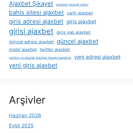
Ajaxbet Şikayet
ajaxbet şikayet sitesi
bahis sitesi ajaxbet
canli ajaxbet
giris adresi ajaxbet
giris ajaxbet
girisi ajaxbet
giris yap ajaxbet
güncel ajaxbet
güncel adresi ajaxbet
mobil ajaxbet
twitter ajaxbet
yeni adresi ajaxbet
yardım ve destek ajaxbet hesap kapatma
yeni giris ajaxbet
Arşivler
Haziran 2026
Eylül 2025