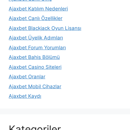
Ajaxbet Katılım Nedenleri
Ajaxbet Canlı Özellikler
Ajaxbet Blackjack Oyun Lisansı
Ajaxbet Üyelik Adımları
Ajaxbet Forum Yorumları
Ajaxbet Bahis Bölümü
Ajaxbet Casino Siteleri
Ajaxbet Oranlar
Ajaxbet Mobil Cihazlar
Ajaxbet Kaydı
Kategoriler