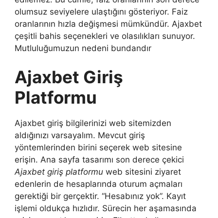
olumsuz seviyelere ulaştığını gösteriyor. Faiz
oranlarının hızla değişmesi mümkündür. Ajaxbet
çeşitli bahis seçenekleri ve olasılıkları sunuyor.
Mutluluğumuzun nedeni bundandır
Ajaxbet Giriş
Platformu
Ajaxbet giriş bilgilerinizi web sitemizden
aldığınızı varsayalım. Mevcut giriş
yöntemlerinden birini seçerek web sitesine
erişin. Ana sayfa tasarımı son derece çekici
Ajaxbet giriş platformu
web sitesini ziyaret
edenlerin de hesaplarında oturum açmaları
gerektiği bir gerçektir. “Hesabınız yok”. Kayıt
işlemi oldukça hızlıdır. Sürecin her aşamasında