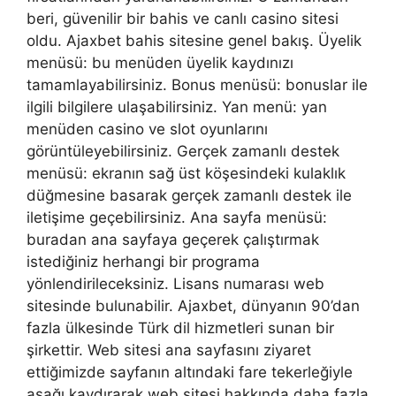
beri, güvenilir bir bahis ve canlı casino sitesi
oldu. Ajaxbet bahis sitesine genel bakış. Üyelik
menüsü: bu menüden üyelik kaydınızı
tamamlayabilirsiniz. Bonus menüsü: bonuslar ile
ilgili bilgilere ulaşabilirsiniz. Yan menü: yan
menüden casino ve slot oyunlarını
görüntüleyebilirsiniz. Gerçek zamanlı destek
menüsü: ekranın sağ üst köşesindeki kulaklık
düğmesine basarak gerçek zamanlı destek ile
iletişime geçebilirsiniz. Ana sayfa menüsü:
buradan ana sayfaya geçerek çalıştırmak
istediğiniz herhangi bir programa
yönlendirileceksiniz. Lisans numarası web
sitesinde bulunabilir. Ajaxbet, dünyanın 90’dan
fazla ülkesinde Türk dil hizmetleri sunan bir
şirkettir. Web sitesi ana sayfasını ziyaret
ettiğimizde sayfanın altındaki fare tekerleğiyle
aşağı kaydırarak web sitesi hakkında daha fazla