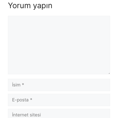
Yorum yapın
Yorum
İsim
E-
posta
İnternet