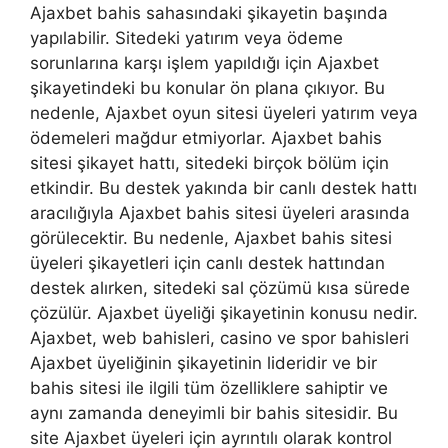
Ajaxbet bahis sahasındaki şikayetin başında
yapılabilir. Sitedeki yatırım veya ödeme
sorunlarına karşı işlem yapıldığı için Ajaxbet
şikayetindeki bu konular ön plana çıkıyor. Bu
nedenle, Ajaxbet oyun sitesi üyeleri yatırım veya
ödemeleri mağdur etmiyorlar. Ajaxbet bahis
sitesi şikayet hattı, sitedeki birçok bölüm için
etkindir. Bu destek yakında bir canlı destek hattı
aracılığıyla Ajaxbet bahis sitesi üyeleri arasında
görülecektir. Bu nedenle, Ajaxbet bahis sitesi
üyeleri şikayetleri için canlı destek hattından
destek alırken, sitedeki sal çözümü kısa sürede
çözülür. Ajaxbet üyeliği şikayetinin konusu nedir.
Ajaxbet, web bahisleri, casino ve spor bahisleri
Ajaxbet üyeliğinin şikayetinin lideridir ve bir
bahis sitesi ile ilgili tüm özelliklere sahiptir ve
aynı zamanda deneyimli bir bahis sitesidir. Bu
site Ajaxbet üyeleri için ayrıntılı olarak kontrol