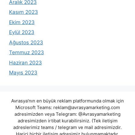
Aralık 2023
Kasım 2023
Ekim 2023
Eylül 2023
Ağustos 2023
Temmuz 2023
Haziran 2023
Mayıs 2023
Avrasya'nın en büyük reklam platformunda olmak için
Microsoft Teams:
reklam@avrasyamarketing.com
adresimizden veya Telegram: @Avrasyamarketing
adresimizden irtibat kurabilirsiniz. (Tek iletişim
adreslerimiz teams / telegram ve mail adresimizdir.
Harici hiçbir iletişim adresimiz bulunmamaktadır.