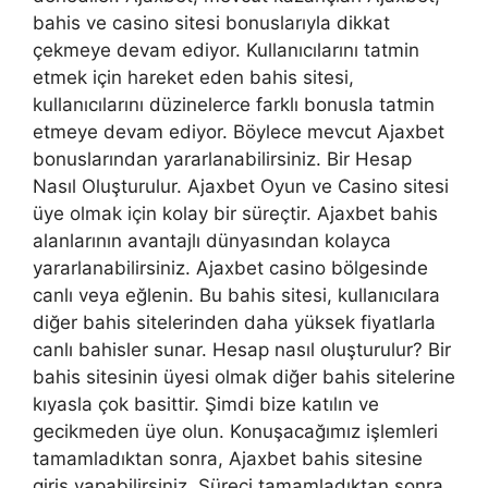
bahis ve casino sitesi bonuslarıyla dikkat
çekmeye devam ediyor. Kullanıcılarını tatmin
etmek için hareket eden bahis sitesi,
kullanıcılarını düzinelerce farklı bonusla tatmin
etmeye devam ediyor. Böylece mevcut Ajaxbet
bonuslarından yararlanabilirsiniz. Bir Hesap
Nasıl Oluşturulur. Ajaxbet Oyun ve Casino sitesi
üye olmak için kolay bir süreçtir. Ajaxbet bahis
alanlarının avantajlı dünyasından kolayca
yararlanabilirsiniz. Ajaxbet casino bölgesinde
canlı veya eğlenin. Bu bahis sitesi, kullanıcılara
diğer bahis sitelerinden daha yüksek fiyatlarla
canlı bahisler sunar. Hesap nasıl oluşturulur? Bir
bahis sitesinin üyesi olmak diğer bahis sitelerine
kıyasla çok basittir. Şimdi bize katılın ve
gecikmeden üye olun. Konuşacağımız işlemleri
tamamladıktan sonra, Ajaxbet bahis sitesine
giriş yapabilirsiniz. Süreci tamamladıktan sonra