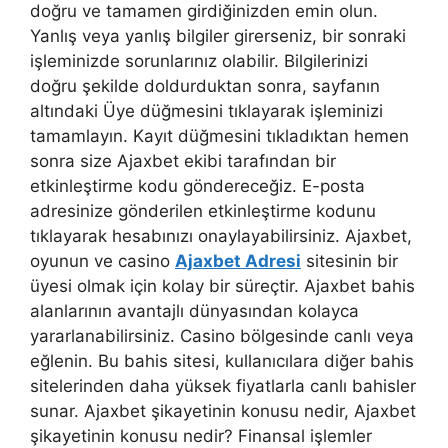
doğru ve tamamen girdiğinizden emin olun.
Yanlış veya yanlış bilgiler girerseniz, bir sonraki
işleminizde sorunlarınız olabilir. Bilgilerinizi
doğru şekilde doldurduktan sonra, sayfanın
altındaki Üye düğmesini tıklayarak işleminizi
tamamlayın. Kayıt düğmesini tıkladıktan hemen
sonra size Ajaxbet ekibi tarafından bir
etkinleştirme kodu göndereceğiz. E-posta
adresinize gönderilen etkinleştirme kodunu
tıklayarak hesabınızı onaylayabilirsiniz. Ajaxbet,
oyunun ve casino
Ajaxbet Adresi
sitesinin bir
üyesi olmak için kolay bir süreçtir. Ajaxbet bahis
alanlarının avantajlı dünyasından kolayca
yararlanabilirsiniz. Casino bölgesinde canlı veya
eğlenin. Bu bahis sitesi, kullanıcılara diğer bahis
sitelerinden daha yüksek fiyatlarla canlı bahisler
sunar. Ajaxbet şikayetinin konusu nedir, Ajaxbet
şikayetinin konusu nedir? Finansal işlemler