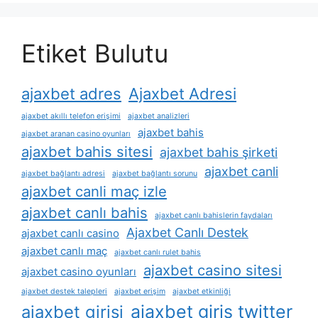
Etiket Bulutu
ajaxbet adres
Ajaxbet Adresi
ajaxbet akıllı telefon erişimi
ajaxbet analizleri
ajaxbet bahis
ajaxbet aranan casino oyunları
ajaxbet bahis sitesi
ajaxbet bahis şirketi
ajaxbet canli
ajaxbet bağlantı adresi
ajaxbet bağlantı sorunu
ajaxbet canli maç izle
ajaxbet canlı bahis
ajaxbet canlı bahislerin faydaları
Ajaxbet Canlı Destek
ajaxbet canlı casino
ajaxbet canlı maç
ajaxbet canlı rulet bahis
ajaxbet casino sitesi
ajaxbet casino oyunları
ajaxbet destek talepleri
ajaxbet erişim
ajaxbet etkinliği
ajaxbet giris twitter
ajaxbet girisi