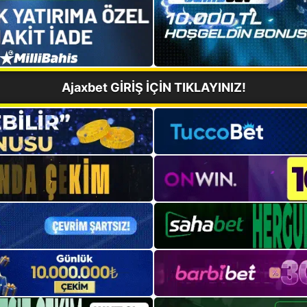
Ajaxbet GİRİŞ İÇİN TIKLAYINIZ!