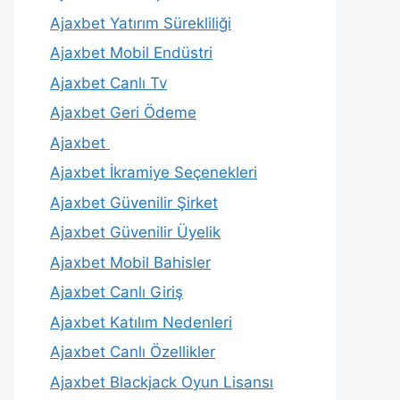
Ajaxbet Yatırım Sürekliliği
Ajaxbet Mobil Endüstri
Ajaxbet Canlı Tv
Ajaxbet Geri Ödeme
Ajaxbet
Ajaxbet İkramiye Seçenekleri
Ajaxbet Güvenilir Şirket
Ajaxbet Güvenilir Üyelik
Ajaxbet Mobil Bahisler
Ajaxbet Canlı Giriş
Ajaxbet Katılım Nedenleri
Ajaxbet Canlı Özellikler
Ajaxbet Blackjack Oyun Lisansı