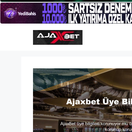
İçeriğe
atla