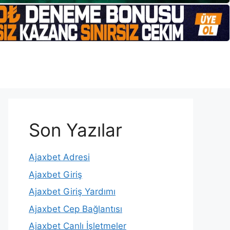
Son Yazılar
Ajaxbet Adresi
Ajaxbet Giriş
Ajaxbet Giriş Yardımı
Ajaxbet Cep Bağlantısı
Ajaxbet Canlı İşletmeler