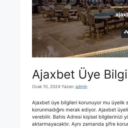
Ajaxbet Üye Bilg
Ocak 10, 2024
Yazarı:
admin
Ajaxbet üye bilgileri korunuyor mu üyelik s
korunmadığını merak ediyor. Ajaxbet üyeli
verebilir. Bahis Adresi kişisel bilgileriniz
aktarmayacaktır. Aynı zamanda şifre korum