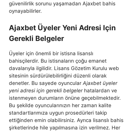
güvenilirlik sorunu yaşamadan Ajaxbet bahis
oynayabilirler.
Ajaxbet Üyeler Yeni Adresi Için
Gerekli Belgeler
Üyeler için önemli bir istisna lisanslı
bahisçilerdir. Bu istisnaların çoğu emanet
davalarıyla ilgilidir. Lisans Gözetim Kurulu web
sitesinin sürdürülebilirliğini düzenli olarak
denetler. Bu sayede oyuncular
Ajaxbet üyeler
yeni adresi için gerekli belgeler
hatalardan ve
istenmeyen durumların önüne geçebilmektedir.
Bu şekilde oyuncularınızın her zaman kalite
standartlarımıza uygun prosedürleri takip
ettiğinden emin olabilirsiniz. Ayrıca lisanslı bahis
şirketlerinde hile yapılmasına izin verilmez. Her