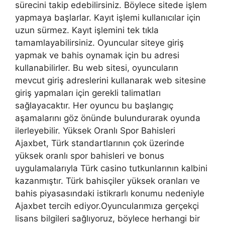
sürecini takip edebilirsiniz. Böylece sitede işlem
yapmaya başlarlar. Kayıt işlemi kullanıcılar için
uzun sürmez. Kayıt işlemini tek tıkla
tamamlayabilirsiniz. Oyuncular siteye giriş
yapmak ve bahis oynamak için bu adresi
kullanabilirler. Bu web sitesi, oyuncuların
mevcut giriş adreslerini kullanarak web sitesine
giriş yapmaları için gerekli talimatları
sağlayacaktır. Her oyuncu bu başlangıç ​​
aşamalarını göz önünde bulundurarak oyunda
ilerleyebilir. Yüksek Oranlı Spor Bahisleri
Ajaxbet, Türk standartlarının çok üzerinde
yüksek oranlı spor bahisleri ve bonus
uygulamalarıyla Türk casino tutkunlarının kalbini
kazanmıştır. Türk bahisçiler yüksek oranları ve
bahis piyasasındaki istikrarlı konumu nedeniyle
Ajaxbet tercih ediyor.Oyuncularımıza gerçekçi
lisans bilgileri sağlıyoruz, böylece herhangi bir