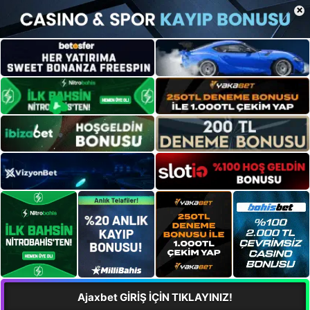
×
Ajaxbet GİRİŞ İÇİN TIKLAYINIZ!