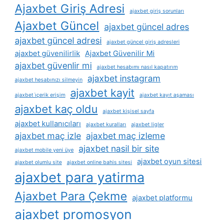
Ajaxbet Giriş Adresi
ajaxbet giriş sorunları
Ajaxbet Güncel
ajaxbet güncel adres
ajaxbet güncel adresi
ajaxbet güncel giriş adresleri
ajaxbet güvenilirlik
Ajaxbet Güvenilir Mi
ajaxbet güvenlir mi
ajaxbet hesabımı nasıl kapatırım
ajaxbet instagram
ajaxbet hesabınızı silmeyin
ajaxbet kayit
ajaxbet i̇çerik erişim
ajaxbet kayıt aşaması
ajaxbet kaç oldu
ajaxbet kişisel sayfa
ajaxbet kullanıcıları
ajaxbet kuralları
ajaxbet ligler
ajaxbet maç izle
ajaxbet maç izleme
ajaxbet nasil bir site
ajaxbet mobile yeni üye
ajaxbet oyun sitesi
ajaxbet olumlu site
ajaxbet online bahis sitesi
ajaxbet para yatirma
Ajaxbet Para Çekme
ajaxbet platformu
ajaxbet promosyon