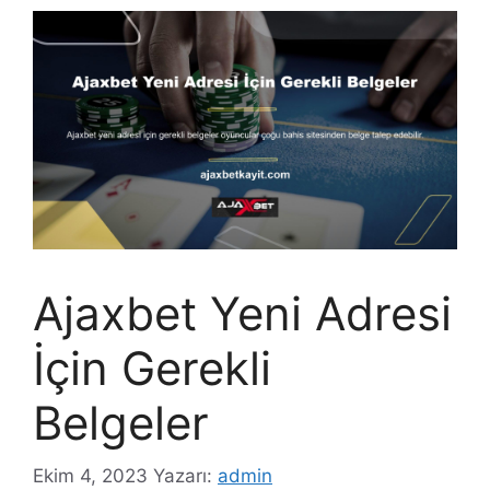
Ajaxbet Yeni Adresi
İçin Gerekli
Belgeler
Ekim 4, 2023
Yazarı:
admin