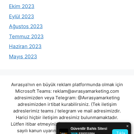
Ekim 2023
Eylül 2023
Ağustos 2023
Temmuz 2023
Haziran 2023
Mayıs 2023
Avrasya'nın en büyük reklam platformunda olmak için
Microsoft Teams:
reklam@avrasyamarketing.com
adresimizden veya Telegram: @Avrasyamarketing
adresimizden irtibat kurabilirsiniz. (Tek iletişim
adreslerimiz teams / telegram ve mail adresimizdir.
Harici hiçbir iletişim adresimiz bulunmamaktadır.
Lütfen itibar etmeyiniz.) Türkiye yasalarına göre 7258
sayılı kanun uyarınca yasa dışı bahis oynamanın