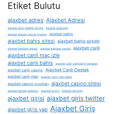
Etiket Bulutu
ajaxbet adres
Ajaxbet Adresi
ajaxbet akıllı telefon erişimi
ajaxbet analizleri
ajaxbet bahis
ajaxbet aranan casino oyunları
ajaxbet bahis sitesi
ajaxbet bahis şirketi
ajaxbet canli
ajaxbet bağlantı adresi
ajaxbet bağlantı sorunu
ajaxbet canli maç izle
ajaxbet canlı bahis
ajaxbet canlı bahislerin faydaları
Ajaxbet Canlı Destek
ajaxbet canlı casino
ajaxbet canlı maç
ajaxbet canlı rulet bahis
ajaxbet casino sitesi
ajaxbet casino oyunları
ajaxbet destek talepleri
ajaxbet erişim
ajaxbet etkinliği
ajaxbet giris twitter
ajaxbet girisi
Ajaxbet Giriş
ajaxbet giris yap