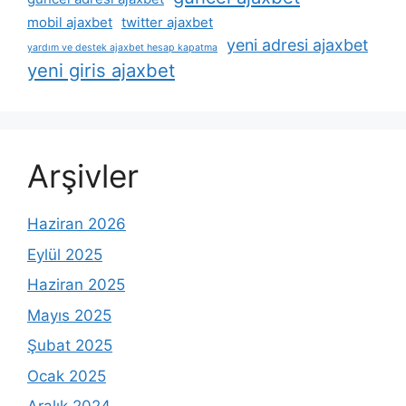
mobil ajaxbet
twitter ajaxbet
yeni adresi ajaxbet
yardım ve destek ajaxbet hesap kapatma
yeni giris ajaxbet
Arşivler
Haziran 2026
Eylül 2025
Haziran 2025
Mayıs 2025
Şubat 2025
Ocak 2025