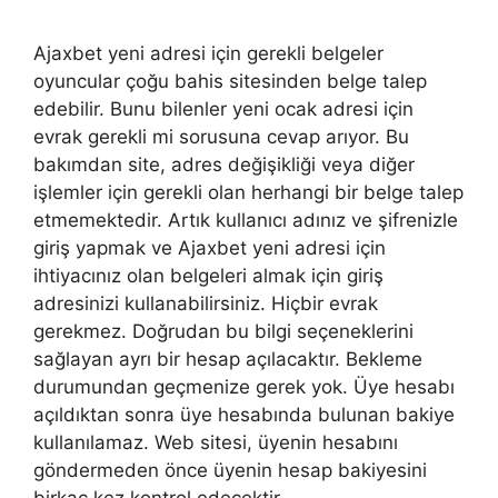
Ajaxbet yeni adresi için gerekli belgeler
oyuncular çoğu bahis sitesinden belge talep
edebilir. Bunu bilenler yeni ocak adresi için
evrak gerekli mi sorusuna cevap arıyor. Bu
bakımdan site, adres değişikliği veya diğer
işlemler için gerekli olan herhangi bir belge talep
etmemektedir. Artık kullanıcı adınız ve şifrenizle
giriş yapmak ve Ajaxbet yeni adresi için
ihtiyacınız olan belgeleri almak için giriş
adresinizi kullanabilirsiniz. Hiçbir evrak
gerekmez. Doğrudan bu bilgi seçeneklerini
sağlayan ayrı bir hesap açılacaktır. Bekleme
durumundan geçmenize gerek yok. Üye hesabı
açıldıktan sonra üye hesabında bulunan bakiye
kullanılamaz. Web sitesi, üyenin hesabını
göndermeden önce üyenin hesap bakiyesini