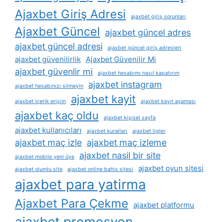
Ajaxbet Giriş Adresi
ajaxbet giriş sorunları
Ajaxbet Güncel
ajaxbet güncel adres
ajaxbet güncel adresi
ajaxbet güncel giriş adresleri
ajaxbet güvenilirlik
Ajaxbet Güvenilir Mi
ajaxbet güvenlir mi
ajaxbet hesabımı nasıl kapatırım
ajaxbet instagram
ajaxbet hesabınızı silmeyin
ajaxbet kayit
ajaxbet i̇çerik erişim
ajaxbet kayıt aşaması
ajaxbet kaç oldu
ajaxbet kişisel sayfa
ajaxbet kullanıcıları
ajaxbet kuralları
ajaxbet ligler
ajaxbet maç izle
ajaxbet maç izleme
ajaxbet nasil bir site
ajaxbet mobile yeni üye
ajaxbet oyun sitesi
ajaxbet olumlu site
ajaxbet online bahis sitesi
ajaxbet para yatirma
Ajaxbet Para Çekme
ajaxbet platformu
ajaxbet promosyon