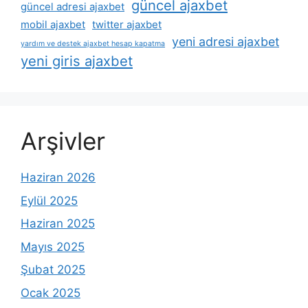
güncel ajaxbet
güncel adresi ajaxbet
mobil ajaxbet
twitter ajaxbet
yeni adresi ajaxbet
yardım ve destek ajaxbet hesap kapatma
yeni giris ajaxbet
Arşivler
Haziran 2026
Eylül 2025
Haziran 2025
Mayıs 2025
Şubat 2025
Ocak 2025