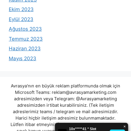
Ekim 2023
Eylül 2023
Ağustos 2023
Temmuz 2023
Haziran 2023
Mayıs 2023
Avrasya'nın en büyük reklam platformunda olmak için
Microsoft Teams:
reklam@avrasyamarketing.com
adresimizden veya Telegram: @Avrasyamarketing
adresimizden irtibat kurabilirsiniz. (Tek iletişim
adreslerimiz teams / telegram ve mail adresimizdir.
Harici hiçbir iletişim adresimiz bulunmamaktadır.
Lütfen itibar etmeyiniz.) Türkiye yasalarına göre 7258
sayılı kanun uyarınca yasa dışı bahis oynamanın