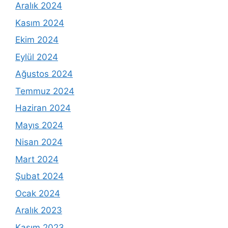
Aralık 2024
Kasım 2024
Ekim 2024
Eylül 2024
Ağustos 2024
Temmuz 2024
Haziran 2024
Mayıs 2024
Nisan 2024
Mart 2024
Şubat 2024
Ocak 2024
Aralık 2023
Kasım 2023