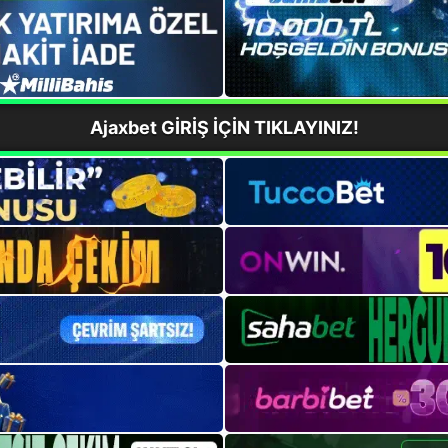
Ajaxbet GİRİŞ İÇİN TIKLAYINIZ!