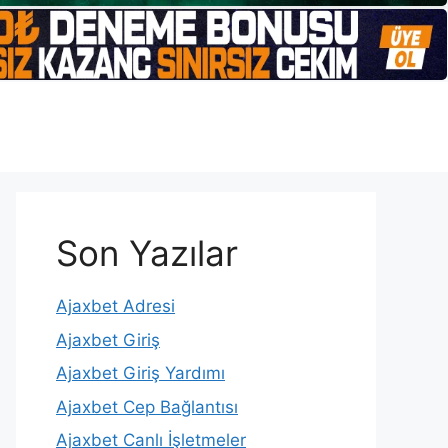
Son Yazılar
Ajaxbet Adresi
Ajaxbet Giriş
Ajaxbet Giriş Yardımı
Ajaxbet Cep Bağlantısı
Ajaxbet Canlı İşletmeler