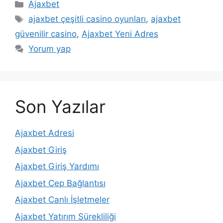
Kategoriler
Ajaxbet
Etiketler
ajaxbet çeşitli casino oyunları
,
ajaxbet
güvenilir casino
,
Ajaxbet Yeni Adres
Yorum yap
Son Yazılar
Ajaxbet Adresi
Ajaxbet Giriş
Ajaxbet Giriş Yardımı
Ajaxbet Cep Bağlantısı
Ajaxbet Canlı İşletmeler
Ajaxbet Yatırım Sürekliliği