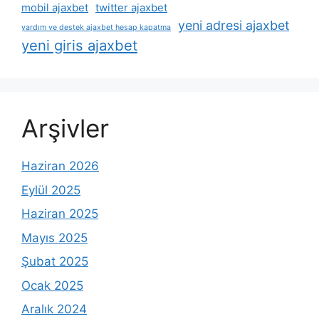
mobil ajaxbet
twitter ajaxbet
yeni adresi ajaxbet
yardım ve destek ajaxbet hesap kapatma
yeni giris ajaxbet
Arşivler
Haziran 2026
Eylül 2025
Haziran 2025
Mayıs 2025
Şubat 2025
Ocak 2025
Aralık 2024