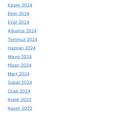
Kasım 2024
Ekim 2024
Eylül 2024
Ağustos 2024
Temmuz 2024
Haziran 2024
Mayıs 2024
Nisan 2024
Mart 2024
Şubat 2024
Ocak 2024
Aralık 2023
Kasım 2023