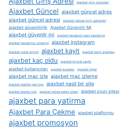
Ajaxbet Giriş Adresi
ajaxbet giriş sorunları
Ajaxbet Güncel
ajaxbet güncel adres
ajaxbet güncel adresi
ajaxbet güncel giriş adresleri
ajaxbet güvenilirlik
Ajaxbet Güvenilir Mi
ajaxbet güvenlir mi
ajaxbet hesabımı nasıl kapatırım
ajaxbet instagram
ajaxbet hesabınızı silmeyin
ajaxbet kayit
ajaxbet i̇çerik erişim
ajaxbet kayıt aşaması
ajaxbet kaç oldu
ajaxbet kişisel sayfa
ajaxbet kullanıcıları
ajaxbet kuralları
ajaxbet ligler
ajaxbet maç izle
ajaxbet maç izleme
ajaxbet nasil bir site
ajaxbet mobile yeni üye
ajaxbet oyun sitesi
ajaxbet olumlu site
ajaxbet online bahis sitesi
ajaxbet para yatirma
Ajaxbet Para Çekme
ajaxbet platformu
ajaxbet promosyon