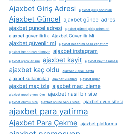
Ajaxbet Giriş Adresi
ajaxbet giriş sorunları
Ajaxbet Güncel
ajaxbet güncel adres
ajaxbet güncel adresi
ajaxbet güncel giriş adresleri
ajaxbet güvenilirlik
Ajaxbet Güvenilir Mi
ajaxbet güvenlir mi
ajaxbet hesabımı nasıl kapatırım
ajaxbet instagram
ajaxbet hesabınızı silmeyin
ajaxbet kayit
ajaxbet i̇çerik erişim
ajaxbet kayıt aşaması
ajaxbet kaç oldu
ajaxbet kişisel sayfa
ajaxbet kullanıcıları
ajaxbet kuralları
ajaxbet ligler
ajaxbet maç izle
ajaxbet maç izleme
ajaxbet nasil bir site
ajaxbet mobile yeni üye
ajaxbet oyun sitesi
ajaxbet olumlu site
ajaxbet online bahis sitesi
ajaxbet para yatirma
Ajaxbet Para Çekme
ajaxbet platformu
ajaxbet promosyon