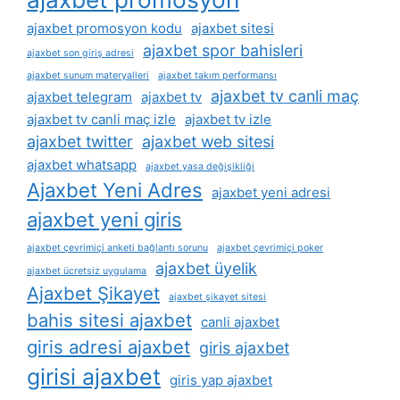
ajaxbet promosyon kodu
ajaxbet sitesi
ajaxbet spor bahisleri
ajaxbet son giriş adresi
ajaxbet sunum materyalleri
ajaxbet takım performansı
ajaxbet tv canli maç
ajaxbet telegram
ajaxbet tv
ajaxbet tv canli maç izle
ajaxbet tv izle
ajaxbet twitter
ajaxbet web sitesi
ajaxbet whatsapp
ajaxbet yasa değişikliği
Ajaxbet Yeni Adres
ajaxbet yeni adresi
ajaxbet yeni giris
ajaxbet çevrimiçi anketi bağlantı sorunu
ajaxbet çevrimiçi poker
ajaxbet üyelik
ajaxbet ücretsiz uygulama
Ajaxbet Şikayet
ajaxbet şikayet sitesi
bahis sitesi ajaxbet
canli ajaxbet
giris adresi ajaxbet
giris ajaxbet
girisi ajaxbet
giris yap ajaxbet