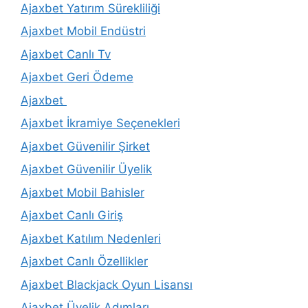
Ajaxbet Yatırım Sürekliliği
Ajaxbet Mobil Endüstri
Ajaxbet Canlı Tv
Ajaxbet Geri Ödeme
Ajaxbet
Ajaxbet İkramiye Seçenekleri
Ajaxbet Güvenilir Şirket
Ajaxbet Güvenilir Üyelik
Ajaxbet Mobil Bahisler
Ajaxbet Canlı Giriş
Ajaxbet Katılım Nedenleri
Ajaxbet Canlı Özellikler
Ajaxbet Blackjack Oyun Lisansı
Ajaxbet Üyelik Adımları