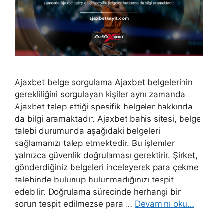
Ajaxbet belge sorgulama Ajaxbet belgelerinin
gerekliliğini sorgulayan kişiler aynı zamanda
Ajaxbet talep ettiği spesifik belgeler hakkında
da bilgi aramaktadır. Ajaxbet bahis sitesi, belge
talebi durumunda aşağıdaki belgeleri
sağlamanızı talep etmektedir. Bu işlemler
yalnızca güvenlik doğrulaması gerektirir. Şirket,
gönderdiğiniz belgeleri inceleyerek para çekme
talebinde bulunup bulunmadığınızı tespit
edebilir. Doğrulama sürecinde herhangi bir
sorun tespit edilmezse para …
Devamını oku…