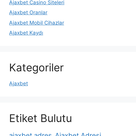
Ajaxbet Casino Siteleri
Ajaxbet Oranlar
Ajaxbet Mobil Cihazlar
Ajaxbet Kaydı
Kategoriler
Ajaxbet
Etiket Bulutu
ajaxbet adres
Ajaxbet Adresi