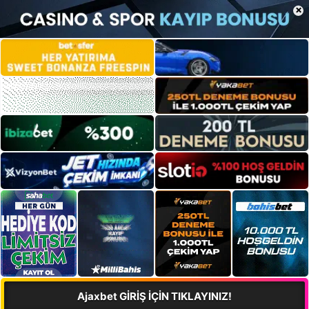
×
Ajaxbet GİRİŞ İÇİN TIKLAYINIZ!