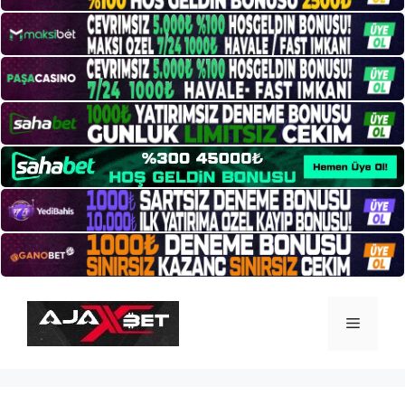
İçeriğe
atla
Menü