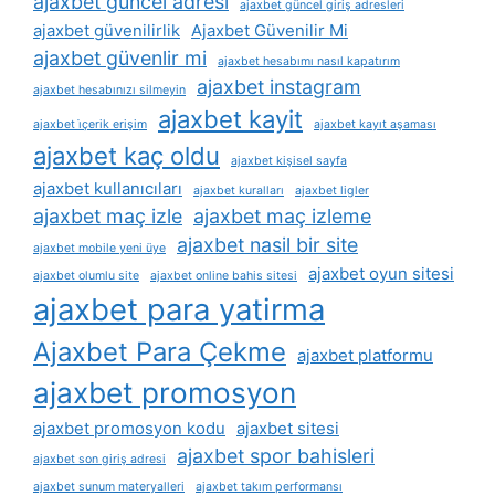
ajaxbet güncel adresi
ajaxbet güncel giriş adresleri
ajaxbet güvenilirlik
Ajaxbet Güvenilir Mi
ajaxbet güvenlir mi
ajaxbet hesabımı nasıl kapatırım
ajaxbet instagram
ajaxbet hesabınızı silmeyin
ajaxbet kayit
ajaxbet i̇çerik erişim
ajaxbet kayıt aşaması
ajaxbet kaç oldu
ajaxbet kişisel sayfa
ajaxbet kullanıcıları
ajaxbet kuralları
ajaxbet ligler
ajaxbet maç izle
ajaxbet maç izleme
ajaxbet nasil bir site
ajaxbet mobile yeni üye
ajaxbet oyun sitesi
ajaxbet olumlu site
ajaxbet online bahis sitesi
ajaxbet para yatirma
Ajaxbet Para Çekme
ajaxbet platformu
ajaxbet promosyon
ajaxbet promosyon kodu
ajaxbet sitesi
ajaxbet spor bahisleri
ajaxbet son giriş adresi
ajaxbet sunum materyalleri
ajaxbet takım performansı