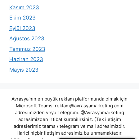
Kasım 2023
Ekim 2023
Eylül 2023
Ağustos 2023
Temmuz 2023
Haziran 2023
Mayıs 2023
Avrasya'nın en büyük reklam platformunda olmak için
Microsoft Teams:
reklam@avrasyamarketing.com
adresimizden veya Telegram: @Avrasyamarketing
adresimizden irtibat kurabilirsiniz. (Tek iletişim
adreslerimiz teams / telegram ve mail adresimizdir.
Harici hiçbir iletişim adresimiz bulunmamaktadır.