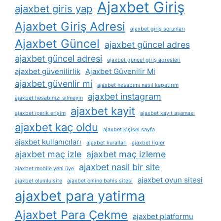
Ajaxbet Giriş
ajaxbet giris yap
Ajaxbet Giriş Adresi
ajaxbet giriş sorunları
Ajaxbet Güncel
ajaxbet güncel adres
ajaxbet güncel adresi
ajaxbet güncel giriş adresleri
ajaxbet güvenilirlik
Ajaxbet Güvenilir Mi
ajaxbet güvenlir mi
ajaxbet hesabımı nasıl kapatırım
ajaxbet instagram
ajaxbet hesabınızı silmeyin
ajaxbet kayit
ajaxbet i̇çerik erişim
ajaxbet kayıt aşaması
ajaxbet kaç oldu
ajaxbet kişisel sayfa
ajaxbet kullanıcıları
ajaxbet kuralları
ajaxbet ligler
ajaxbet maç izle
ajaxbet maç izleme
ajaxbet nasil bir site
ajaxbet mobile yeni üye
ajaxbet oyun sitesi
ajaxbet olumlu site
ajaxbet online bahis sitesi
ajaxbet para yatirma
Ajaxbet Para Çekme
ajaxbet platformu