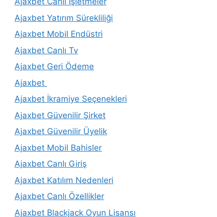
Ajaxbet Canlı İşletmeler
Ajaxbet Yatırım Sürekliliği
Ajaxbet Mobil Endüstri
Ajaxbet Canlı Tv
Ajaxbet Geri Ödeme
Ajaxbet
Ajaxbet İkramiye Seçenekleri
Ajaxbet Güvenilir Şirket
Ajaxbet Güvenilir Üyelik
Ajaxbet Mobil Bahisler
Ajaxbet Canlı Giriş
Ajaxbet Katılım Nedenleri
Ajaxbet Canlı Özellikler
Ajaxbet Blackjack Oyun Lisansı