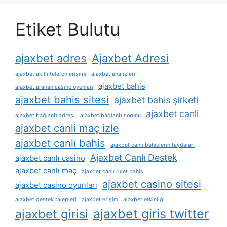
Etiket Bulutu
ajaxbet adres
Ajaxbet Adresi
ajaxbet akıllı telefon erişimi
ajaxbet analizleri
ajaxbet bahis
ajaxbet aranan casino oyunları
ajaxbet bahis sitesi
ajaxbet bahis şirketi
ajaxbet canli
ajaxbet bağlantı adresi
ajaxbet bağlantı sorunu
ajaxbet canli maç izle
ajaxbet canlı bahis
ajaxbet canlı bahislerin faydaları
Ajaxbet Canlı Destek
ajaxbet canlı casino
ajaxbet canlı maç
ajaxbet canlı rulet bahis
ajaxbet casino sitesi
ajaxbet casino oyunları
ajaxbet destek talepleri
ajaxbet erişim
ajaxbet etkinliği
ajaxbet giris twitter
ajaxbet girisi