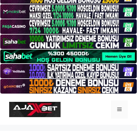
İçeriğe
atla
Menü