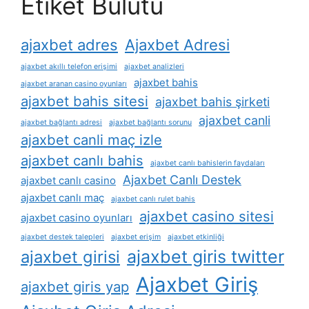
Etiket Bulutu
ajaxbet adres
Ajaxbet Adresi
ajaxbet akıllı telefon erişimi
ajaxbet analizleri
ajaxbet bahis
ajaxbet aranan casino oyunları
ajaxbet bahis sitesi
ajaxbet bahis şirketi
ajaxbet canli
ajaxbet bağlantı adresi
ajaxbet bağlantı sorunu
ajaxbet canli maç izle
ajaxbet canlı bahis
ajaxbet canlı bahislerin faydaları
Ajaxbet Canlı Destek
ajaxbet canlı casino
ajaxbet canlı maç
ajaxbet canlı rulet bahis
ajaxbet casino sitesi
ajaxbet casino oyunları
ajaxbet destek talepleri
ajaxbet erişim
ajaxbet etkinliği
ajaxbet giris twitter
ajaxbet girisi
Ajaxbet Giriş
ajaxbet giris yap