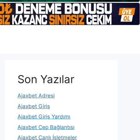
Son Yazılar
Ajaxbet Adresi
Ajaxbet Giriş
Ajaxbet Giriş Yardımı
Ajaxbet Cep Bağlantısı
Ajaxbet Canlı İşletmeler