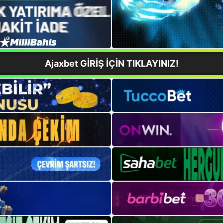
Ajaxbet GİRİŞ İÇİN TIKLAYINIZ!