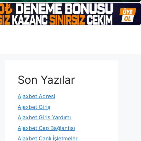
Son Yazılar
Ajaxbet Adresi
Ajaxbet Giriş
Ajaxbet Giriş Yardımı
Ajaxbet Cep Bağlantısı
Ajaxbet Canlı İşletmeler