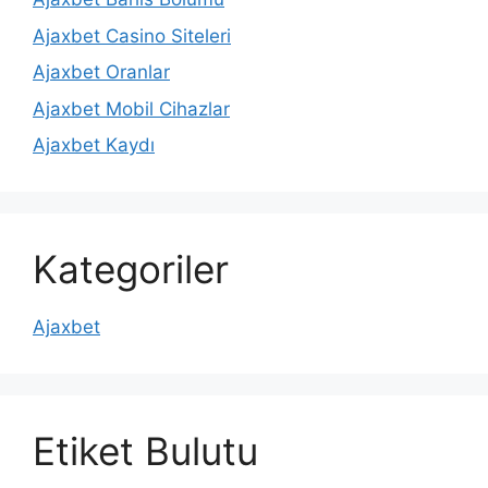
Ajaxbet Casino Siteleri
Ajaxbet Oranlar
Ajaxbet Mobil Cihazlar
Ajaxbet Kaydı
Kategoriler
Ajaxbet
Etiket Bulutu