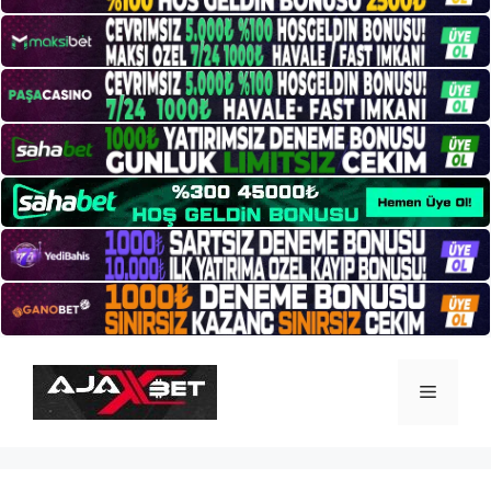
İçeriğe
atla
Menü