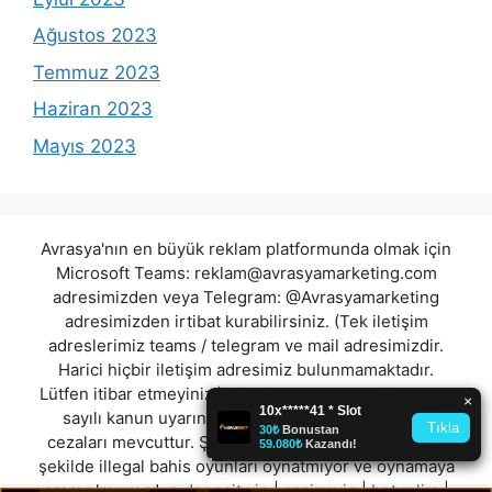
Ağustos 2023
Temmuz 2023
Haziran 2023
Mayıs 2023
Avrasya'nın en büyük reklam platformunda olmak için
Microsoft Teams:
reklam@avrasyamarketing.com
adresimizden veya Telegram: @Avrasyamarketing
adresimizden irtibat kurabilirsiniz. (Tek iletişim
adreslerimiz teams / telegram ve mail adresimizdir.
Harici hiçbir iletişim adresimiz bulunmamaktadır.
Lütfen itibar etmeyiniz.) Türkiye yasalarına göre 7258
sayılı kanun uyarınca yasa dışı bahis oynamanın
cezaları mevcuttur. Şu an bulunduğunuz site hiç bir
şekilde illegal bahis oyunları oynatmıyor ve oynamaya
aracı olmuyordur.
depositwin
|
casinovio
|
betunlim
|