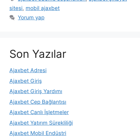
sitesi
,
mobil ajaxbet
Yorum yap
Son Yazılar
Ajaxbet Adresi
Ajaxbet Giriş
Ajaxbet Giriş Yardımı
Ajaxbet Cep Bağlantısı
Ajaxbet Canlı İşletmeler
Ajaxbet Yatırım Sürekliliği
Ajaxbet Mobil Endüstri