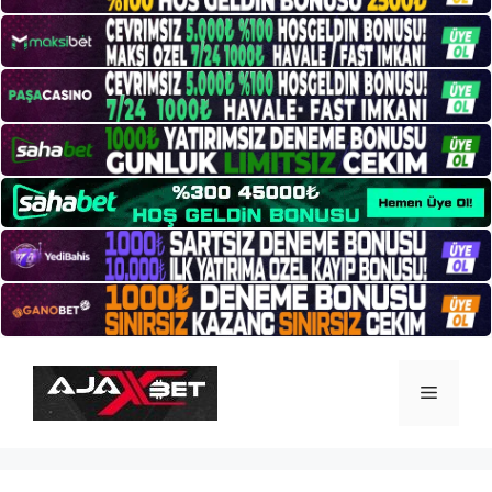
İçeriğe
atla
Menü