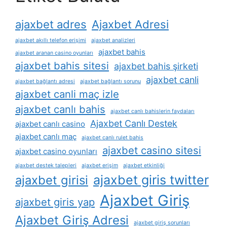
ajaxbet adres
Ajaxbet Adresi
ajaxbet akıllı telefon erişimi
ajaxbet analizleri
ajaxbet bahis
ajaxbet aranan casino oyunları
ajaxbet bahis sitesi
ajaxbet bahis şirketi
ajaxbet canli
ajaxbet bağlantı adresi
ajaxbet bağlantı sorunu
ajaxbet canli maç izle
ajaxbet canlı bahis
ajaxbet canlı bahislerin faydaları
Ajaxbet Canlı Destek
ajaxbet canlı casino
ajaxbet canlı maç
ajaxbet canlı rulet bahis
ajaxbet casino sitesi
ajaxbet casino oyunları
ajaxbet destek talepleri
ajaxbet erişim
ajaxbet etkinliği
ajaxbet giris twitter
ajaxbet girisi
Ajaxbet Giriş
ajaxbet giris yap
Ajaxbet Giriş Adresi
ajaxbet giriş sorunları