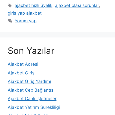
Etiketler
ajaxbet hızlı üyelik
,
ajaxbet olası sorunlar
,
giris yap ajaxbet
Yorum yap
Son Yazılar
Ajaxbet Adresi
Ajaxbet Giriş
Ajaxbet Giriş Yardımı
Ajaxbet Cep Bağlantısı
Ajaxbet Canlı İşletmeler
Ajaxbet Yatırım Sürekliliği