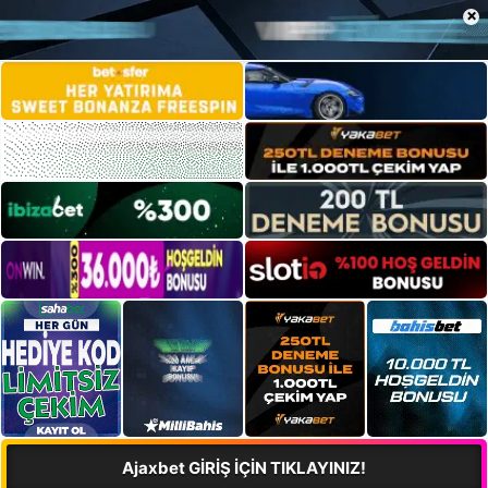
×
Ajaxbet GİRİŞ İÇİN TIKLAYINIZ!