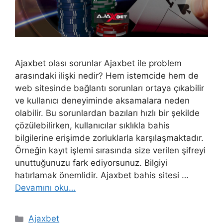
Ajaxbet olası sorunlar Ajaxbet ile problem
arasındaki ilişki nedir? Hem istemcide hem de
web sitesinde bağlantı sorunları ortaya çıkabilir
ve kullanıcı deneyiminde aksamalara neden
olabilir. Bu sorunlardan bazıları hızlı bir şekilde
çözülebilirken, kullanıcılar sıklıkla bahis
bilgilerine erişimde zorluklarla karşılaşmaktadır.
Örneğin kayıt işlemi sırasında size verilen şifreyi
unuttuğunuzu fark ediyorsunuz. Bilgiyi
hatırlamak önemlidir. Ajaxbet bahis sitesi …
Devamını oku…
Kategoriler
Ajaxbet