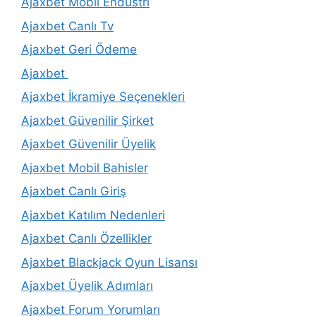
Ajaxbet Mobil Endüstri
Ajaxbet Canlı Tv
Ajaxbet Geri Ödeme
Ajaxbet
Ajaxbet İkramiye Seçenekleri
Ajaxbet Güvenilir Şirket
Ajaxbet Güvenilir Üyelik
Ajaxbet Mobil Bahisler
Ajaxbet Canlı Giriş
Ajaxbet Katılım Nedenleri
Ajaxbet Canlı Özellikler
Ajaxbet Blackjack Oyun Lisansı
Ajaxbet Üyelik Adımları
Ajaxbet Forum Yorumları