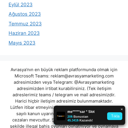
Eylül 2023
Ağustos 2023
Temmuz 2023
Haziran 2023
Mayıs 2023
Avrasya'nın en büyük reklam platformunda olmak için
Microsoft Teams:
reklam@avrasyamarketing.com
adresimizden veya Telegram: @Avrasyamarketing
adresimizden irtibat kurabilirsiniz. (Tek iletişim
adreslerimiz teams / telegram ve mail adresimizdir.
Harici hiçbir iletişim adresimiz bulunmamaktadır.
Lütfen itibar etmeyiniz.) Türkiye yasalarına göre 7258
sayılı kanun uyarınca yasa dışı bahis oynamanın
cezaları mevcuttur. Şu an bulunduğunuz site hiç bir
şekilde illegal bahis oyunları oynatmıyor ve oynamaya