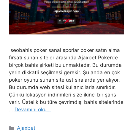
seobahis poker sanal sporlar poker satın alma
fırsatı sunan siteler arasında Ajaxbet Pokerde
birçok bahis şirketi bulunmaktadır. Bu durumda
yerin dikkatli seçilmesi gerekir. Şu anda en çok
poker oyunu sunan site üst sıralarda yer alıyor.
Bu durumda web sitesi kullanıcılarla sınırlıdır.
Çünkü lokasyon indirimleri size ikinci bir şans
verir. Üstelik bu türe çevrimdışı bahis sitelerinde
…
Devamını oku…
Kategoriler
Ajaxbet