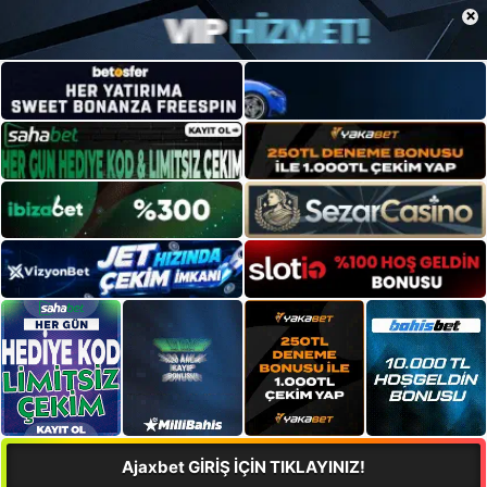
×
Ajaxbet GİRİŞ İÇİN TIKLAYINIZ!