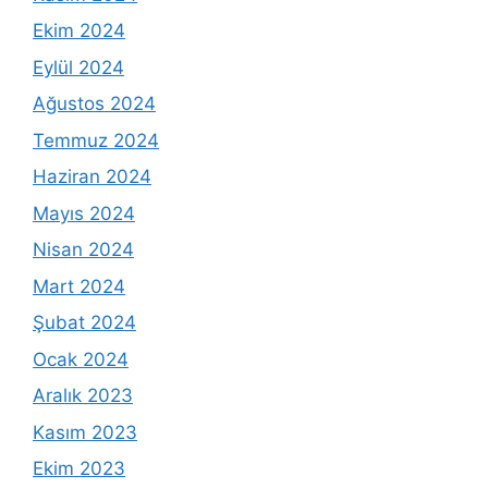
Ekim 2024
Eylül 2024
Ağustos 2024
Temmuz 2024
Haziran 2024
Mayıs 2024
Nisan 2024
Mart 2024
Şubat 2024
Ocak 2024
Aralık 2023
Kasım 2023
Ekim 2023