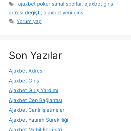
Etiketler
ajaxbet poker sanal sporlar
,
ajaxbet giriş
adresi değişti
,
ajaxbet yeni giris
Yorum yap
Son Yazılar
Ajaxbet Adresi
Ajaxbet Giriş
Ajaxbet Giriş Yardımı
Ajaxbet Cep Bağlantısı
Ajaxbet Canlı İşletmeler
Ajaxbet Yatırım Sürekliliği
Ajaxbet Mobil Endüstri