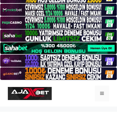
İçeriğe
atla
Menü