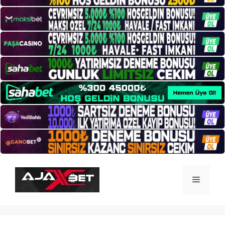
İçeriğe
atla
Menü