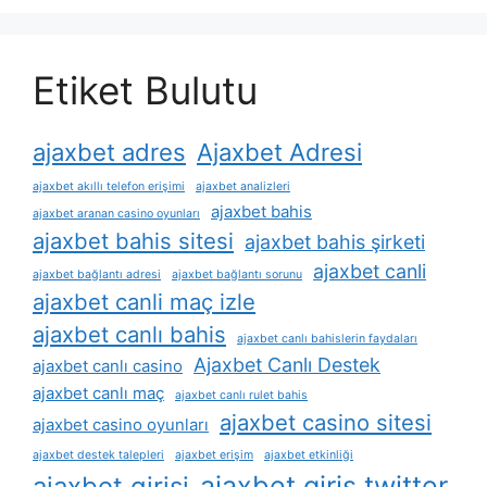
Etiket Bulutu
ajaxbet adres
Ajaxbet Adresi
ajaxbet akıllı telefon erişimi
ajaxbet analizleri
ajaxbet bahis
ajaxbet aranan casino oyunları
ajaxbet bahis sitesi
ajaxbet bahis şirketi
ajaxbet canli
ajaxbet bağlantı adresi
ajaxbet bağlantı sorunu
ajaxbet canli maç izle
ajaxbet canlı bahis
ajaxbet canlı bahislerin faydaları
Ajaxbet Canlı Destek
ajaxbet canlı casino
ajaxbet canlı maç
ajaxbet canlı rulet bahis
ajaxbet casino sitesi
ajaxbet casino oyunları
ajaxbet destek talepleri
ajaxbet erişim
ajaxbet etkinliği
ajaxbet giris twitter
ajaxbet girisi