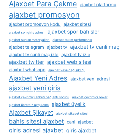
Ajaxbet Para Çekme
ajaxbet platformu
ajaxbet promosyon
ajaxbet promosyon kodu
ajaxbet sitesi
ajaxbet spor bahisleri
ajaxbet son giriş adresi
ajaxbet sunum materyalleri
ajaxbet takım performansı
ajaxbet tv canli maç
ajaxbet telegram
ajaxbet tv
ajaxbet tv canli maç izle
ajaxbet tv izle
ajaxbet twitter
ajaxbet web sitesi
ajaxbet whatsapp
ajaxbet yasa değişikliği
Ajaxbet Yeni Adres
ajaxbet yeni adresi
ajaxbet yeni giris
ajaxbet çevrimiçi anketi bağlantı sorunu
ajaxbet çevrimiçi poker
ajaxbet üyelik
ajaxbet ücretsiz uygulama
Ajaxbet Şikayet
ajaxbet şikayet sitesi
bahis sitesi ajaxbet
canli ajaxbet
giris adresi ajaxbet
giris ajaxbet