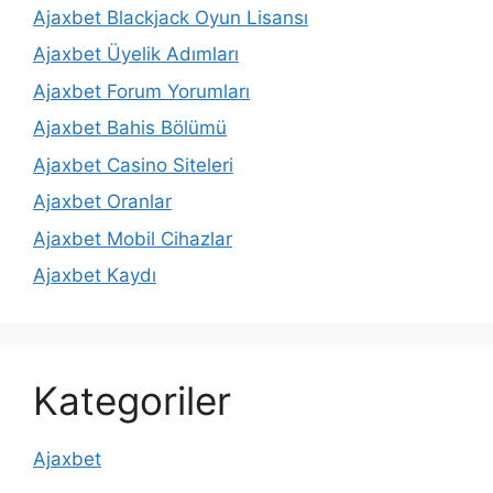
Ajaxbet Blackjack Oyun Lisansı
Ajaxbet Üyelik Adımları
Ajaxbet Forum Yorumları
Ajaxbet Bahis Bölümü
Ajaxbet Casino Siteleri
Ajaxbet Oranlar
Ajaxbet Mobil Cihazlar
Ajaxbet Kaydı
Kategoriler
Ajaxbet