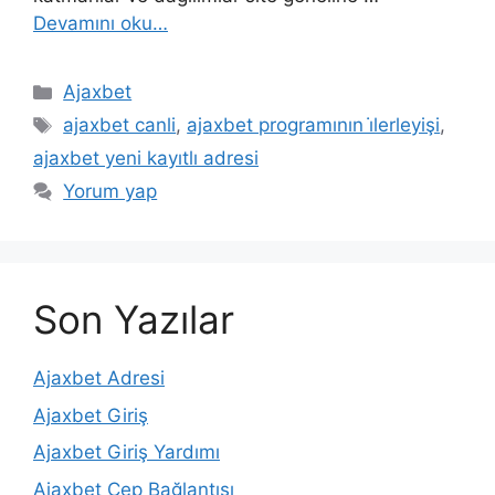
Devamını oku…
Kategoriler
Ajaxbet
Etiketler
ajaxbet canli
,
ajaxbet programının i̇lerleyişi
,
ajaxbet yeni kayıtlı adresi
Yorum yap
Son Yazılar
Ajaxbet Adresi
Ajaxbet Giriş
Ajaxbet Giriş Yardımı
Ajaxbet Cep Bağlantısı