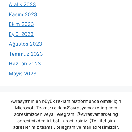
Aralık 2023
Kasım 2023
Ekim 2023
Eylül 2023
Ağustos 2023
Temmuz 2023
Haziran 2023
Mayıs 2023
Avrasya'nın en büyük reklam platformunda olmak için
Microsoft Teams:
reklam@avrasyamarketing.com
adresimizden veya Telegram: @Avrasyamarketing
adresimizden irtibat kurabilirsiniz. (Tek iletişim
adreslerimiz teams / telegram ve mail adresimizdir.