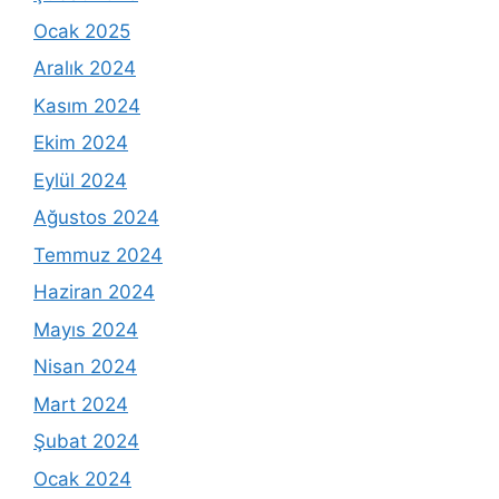
Ocak 2025
Aralık 2024
Kasım 2024
Ekim 2024
Eylül 2024
Ağustos 2024
Temmuz 2024
Haziran 2024
Mayıs 2024
Nisan 2024
Mart 2024
Şubat 2024
Ocak 2024