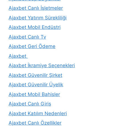
Ajaxbet Canlı İşletmeler
Ajaxbet Yatırım Sürekliliği
Ajaxbet Mobil Endüstri
Ajaxbet Canlı Tv
Ajaxbet Geri Ödeme
Ajaxbet
Ajaxbet İkramiye Seçenekleri
Ajaxbet Güvenilir Şirket
Ajaxbet Güvenilir Üyelik
Ajaxbet Mobil Bahisler
Ajaxbet Canlı Giriş
Ajaxbet Katılım Nedenleri
Ajaxbet Canlı Özellikler