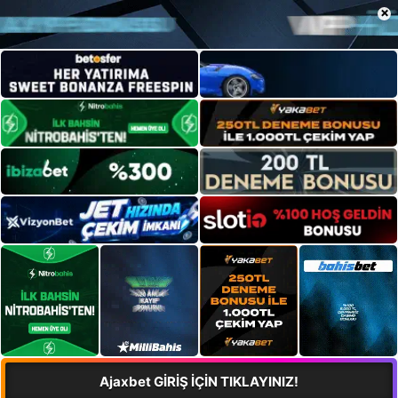
×
Ajaxbet GİRİŞ İÇİN TIKLAYINIZ!