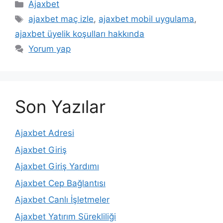
Kategoriler
Ajaxbet
Etiketler
ajaxbet maç izle
,
ajaxbet mobil uygulama
,
ajaxbet üyelik koşulları hakkında
Yorum yap
Son Yazılar
Ajaxbet Adresi
Ajaxbet Giriş
Ajaxbet Giriş Yardımı
Ajaxbet Cep Bağlantısı
Ajaxbet Canlı İşletmeler
Ajaxbet Yatırım Sürekliliği