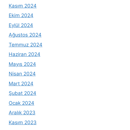
Kasım 2024
Ekim 2024
Eylül 2024
Ağustos 2024
Temmuz 2024
Haziran 2024
Mayıs 2024
Nisan 2024
Mart 2024
Şubat 2024
Ocak 2024
Aralık 2023
Kasım 2023