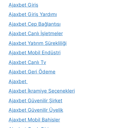
Ajaxbet Giriş
Ajaxbet Giriş Yardımı
Ajaxbet Cep Bağlantısı
Ajaxbet Canlı İşletmeler
Ajaxbet Yatırım Sürekliliği
Ajaxbet Mobil Endüstri
Ajaxbet Canlı Tv
Ajaxbet Geri Ödeme
Ajaxbet
Ajaxbet İkramiye Seçenekleri
Ajaxbet Güvenilir Şirket
Ajaxbet Güvenilir Üyelik
Ajaxbet Mobil Bahisler