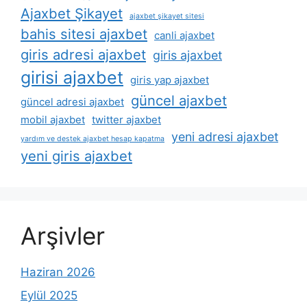
Ajaxbet Şikayet
ajaxbet şikayet sitesi
bahis sitesi ajaxbet
canli ajaxbet
giris adresi ajaxbet
giris ajaxbet
girisi ajaxbet
giris yap ajaxbet
güncel ajaxbet
güncel adresi ajaxbet
mobil ajaxbet
twitter ajaxbet
yeni adresi ajaxbet
yardım ve destek ajaxbet hesap kapatma
yeni giris ajaxbet
Arşivler
Haziran 2026
Eylül 2025