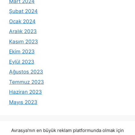
Mart 2024
Şubat 2024
Ocak 2024
Aralık 2023
Kasım 2023
Ekim 2023
Eylül 2023
Ağustos 2023
Temmuz 2023
Haziran 2023
Mayıs 2023
Avrasya'nın en büyük reklam platformunda olmak için