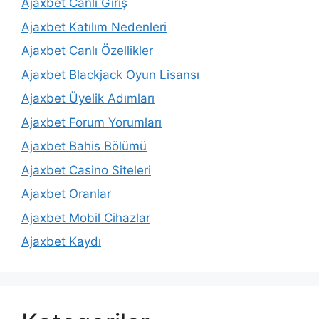
Ajaxbet Canlı Giriş
Ajaxbet Katılım Nedenleri
Ajaxbet Canlı Özellikler
Ajaxbet Blackjack Oyun Lisansı
Ajaxbet Üyelik Adımları
Ajaxbet Forum Yorumları
Ajaxbet Bahis Bölümü
Ajaxbet Casino Siteleri
Ajaxbet Oranlar
Ajaxbet Mobil Cihazlar
Ajaxbet Kaydı