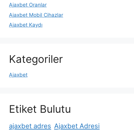
Ajaxbet Oranlar
Ajaxbet Mobil Cihazlar
Ajaxbet Kaydı
Kategoriler
Ajaxbet
Etiket Bulutu
ajaxbet adres
Ajaxbet Adresi