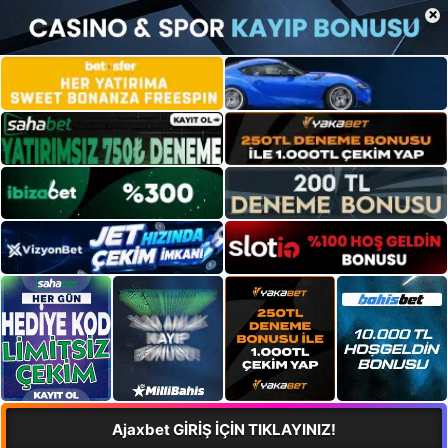
×
Ajaxbet GİRİŞ İÇİN TIKLAYINIZ!