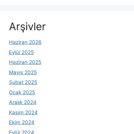
Arşivler
Haziran 2026
Eylül 2025
Haziran 2025
Mayıs 2025
Şubat 2025
Ocak 2025
Aralık 2024
Kasım 2024
Ekim 2024
Eylül 2024