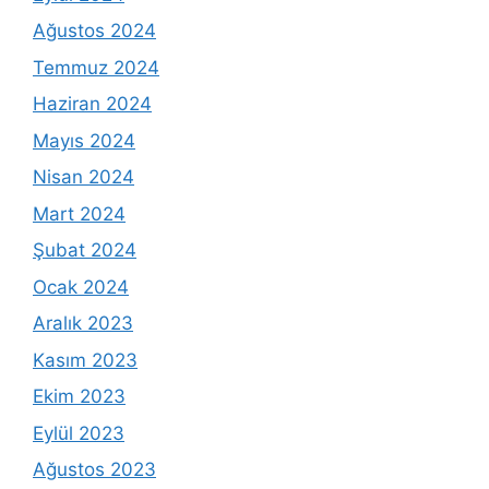
Ağustos 2024
Temmuz 2024
Haziran 2024
Mayıs 2024
Nisan 2024
Mart 2024
Şubat 2024
Ocak 2024
Aralık 2023
Kasım 2023
Ekim 2023
Eylül 2023
Ağustos 2023