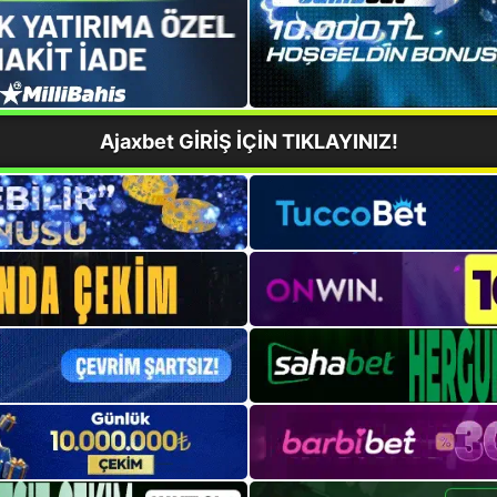
Ajaxbet GİRİŞ İÇİN TIKLAYINIZ!