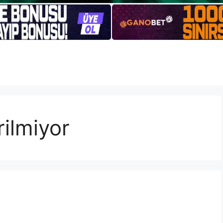
rilmiyor