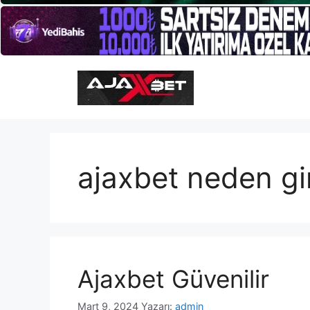
İçeriğe
atla
ajaxbet neden gi
Ajaxbet Güvenilir
Mart 9, 2024
Yazarı:
admin