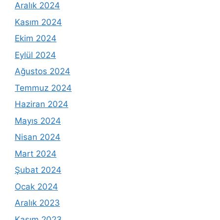
Aralık 2024
Kasım 2024
Ekim 2024
Eylül 2024
Ağustos 2024
Temmuz 2024
Haziran 2024
Mayıs 2024
Nisan 2024
Mart 2024
Şubat 2024
Ocak 2024
Aralık 2023
Kasım 2023