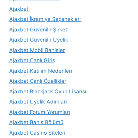
Ajaxbet
Ajaxbet İkramiye Seçenekleri
Ajaxbet Güvenilir Şirket
Ajaxbet Güvenilir Üyelik
Ajaxbet Mobil Bahisler
Ajaxbet Canlı Giriş
Ajaxbet Katılım Nedenleri
Ajaxbet Canlı Özellikler
Ajaxbet Blackjack Oyun Lisansı
Ajaxbet Üyelik Adımları
Ajaxbet Forum Yorumları
Ajaxbet Bahis Bölümü
Ajaxbet Casino Siteleri