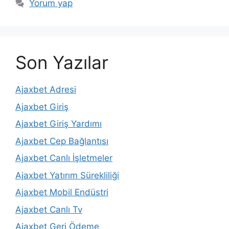
Yorum yap
Son Yazılar
Ajaxbet Adresi
Ajaxbet Giriş
Ajaxbet Giriş Yardımı
Ajaxbet Cep Bağlantısı
Ajaxbet Canlı İşletmeler
Ajaxbet Yatırım Sürekliliği
Ajaxbet Mobil Endüstri
Ajaxbet Canlı Tv
Ajaxbet Geri Ödeme