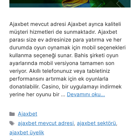
Ajaxbet mevcut adresi Ajaxbet ayrıca kaliteli
müşteri hizmetleri de sunmaktadır. Ajaxbet
parası size ev adresinize para yatırma ve her
durumda oyun oynamak için mobil seçenekleri
kullanma seçeneği sunar. Bahis şirketi oyun
ayarlarında mobil versiyona tamamen son
veriyor. Akıllı telefonunuz veya tabletiniz
performansını artırmak için ek oyunlarla
donatılabilir. Casino, bir uygulamayı indirmek
yerine her oyunu bir …
Devamını oku…
Kategoriler
Ajaxbet
Etiketler
ajaxbet mevcut adresi
,
ajaxbet sektörü
,
ajaxbet üyelik