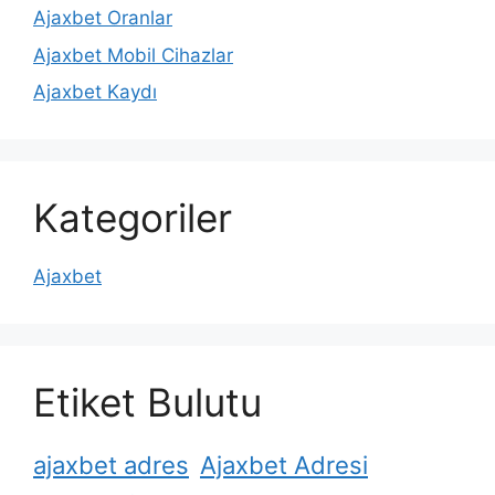
Ajaxbet Oranlar
Ajaxbet Mobil Cihazlar
Ajaxbet Kaydı
Kategoriler
Ajaxbet
Etiket Bulutu
ajaxbet adres
Ajaxbet Adresi