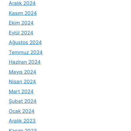
Aralık 2024
Kasım 2024
Ekim 2024
Eylül 2024
Ağustos 2024
Temmuz 2024
Haziran 2024
Mayıs 2024
Nisan 2024
Mart 2024
Şubat 2024
Ocak 2024
Aralık 2023
Kasım 2023