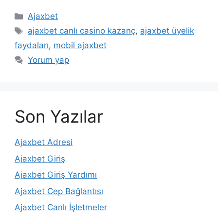
Kategoriler
Ajaxbet
Etiketler
ajaxbet canlı casino kazanç
,
ajaxbet üyelik
faydaları
,
mobil ajaxbet
Yorum yap
Son Yazılar
Ajaxbet Adresi
Ajaxbet Giriş
Ajaxbet Giriş Yardımı
Ajaxbet Cep Bağlantısı
Ajaxbet Canlı İşletmeler