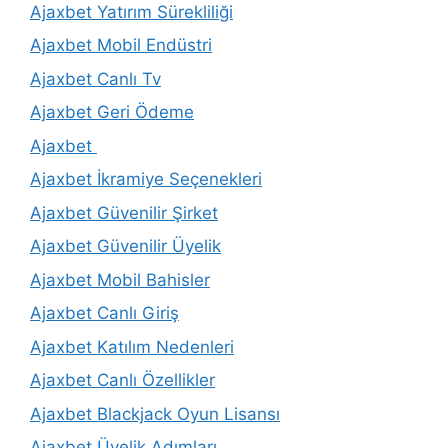
Ajaxbet Yatırım Sürekliliği
Ajaxbet Mobil Endüstri
Ajaxbet Canlı Tv
Ajaxbet Geri Ödeme
Ajaxbet
Ajaxbet İkramiye Seçenekleri
Ajaxbet Güvenilir Şirket
Ajaxbet Güvenilir Üyelik
Ajaxbet Mobil Bahisler
Ajaxbet Canlı Giriş
Ajaxbet Katılım Nedenleri
Ajaxbet Canlı Özellikler
Ajaxbet Blackjack Oyun Lisansı
Ajaxbet Üyelik Adımları