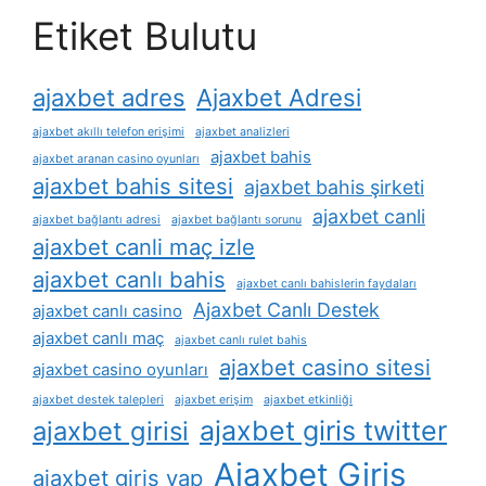
Etiket Bulutu
ajaxbet adres
Ajaxbet Adresi
ajaxbet akıllı telefon erişimi
ajaxbet analizleri
ajaxbet bahis
ajaxbet aranan casino oyunları
ajaxbet bahis sitesi
ajaxbet bahis şirketi
ajaxbet canli
ajaxbet bağlantı adresi
ajaxbet bağlantı sorunu
ajaxbet canli maç izle
ajaxbet canlı bahis
ajaxbet canlı bahislerin faydaları
Ajaxbet Canlı Destek
ajaxbet canlı casino
ajaxbet canlı maç
ajaxbet canlı rulet bahis
ajaxbet casino sitesi
ajaxbet casino oyunları
ajaxbet destek talepleri
ajaxbet erişim
ajaxbet etkinliği
ajaxbet giris twitter
ajaxbet girisi
Ajaxbet Giriş
ajaxbet giris yap