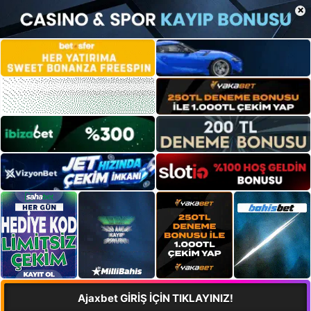
×
Ajaxbet GİRİŞ İÇİN TIKLAYINIZ!