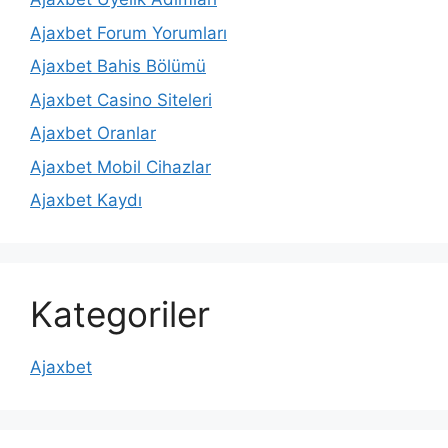
Ajaxbet Forum Yorumları
Ajaxbet Bahis Bölümü
Ajaxbet Casino Siteleri
Ajaxbet Oranlar
Ajaxbet Mobil Cihazlar
Ajaxbet Kaydı
Kategoriler
Ajaxbet