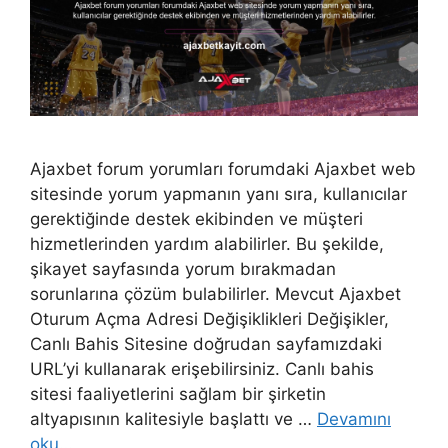
Ajaxbet forum yorumları forumdaki Ajaxbet web
sitesinde yorum yapmanın yanı sıra, kullanıcılar
gerektiğinde destek ekibinden ve müşteri
hizmetlerinden yardım alabilirler. Bu şekilde,
şikayet sayfasında yorum bırakmadan
sorunlarına çözüm bulabilirler. Mevcut Ajaxbet
Oturum Açma Adresi Değişiklikleri Değişikler,
Canlı Bahis Sitesine doğrudan sayfamızdaki
URL’yi kullanarak erişebilirsiniz. Canlı bahis
sitesi faaliyetlerini sağlam bir şirketin
altyapısının kalitesiyle başlattı ve …
Devamını
oku…