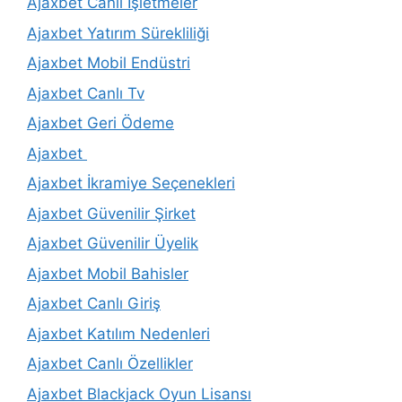
Ajaxbet Canlı İşletmeler
Ajaxbet Yatırım Sürekliliği
Ajaxbet Mobil Endüstri
Ajaxbet Canlı Tv
Ajaxbet Geri Ödeme
Ajaxbet
Ajaxbet İkramiye Seçenekleri
Ajaxbet Güvenilir Şirket
Ajaxbet Güvenilir Üyelik
Ajaxbet Mobil Bahisler
Ajaxbet Canlı Giriş
Ajaxbet Katılım Nedenleri
Ajaxbet Canlı Özellikler
Ajaxbet Blackjack Oyun Lisansı