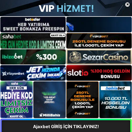
×
Ajaxbet GİRİŞ İÇİN TIKLAYINIZ!