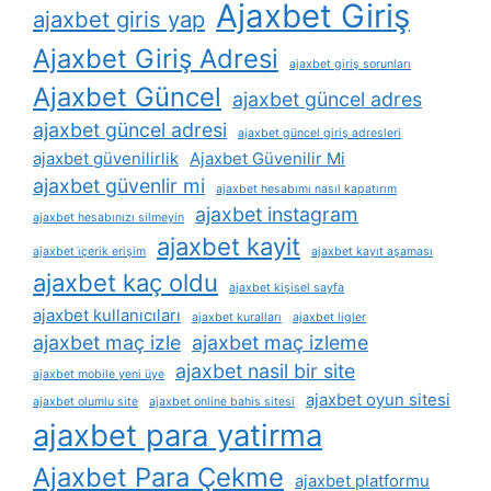
Ajaxbet Giriş
ajaxbet giris yap
Ajaxbet Giriş Adresi
ajaxbet giriş sorunları
Ajaxbet Güncel
ajaxbet güncel adres
ajaxbet güncel adresi
ajaxbet güncel giriş adresleri
ajaxbet güvenilirlik
Ajaxbet Güvenilir Mi
ajaxbet güvenlir mi
ajaxbet hesabımı nasıl kapatırım
ajaxbet instagram
ajaxbet hesabınızı silmeyin
ajaxbet kayit
ajaxbet i̇çerik erişim
ajaxbet kayıt aşaması
ajaxbet kaç oldu
ajaxbet kişisel sayfa
ajaxbet kullanıcıları
ajaxbet kuralları
ajaxbet ligler
ajaxbet maç izle
ajaxbet maç izleme
ajaxbet nasil bir site
ajaxbet mobile yeni üye
ajaxbet oyun sitesi
ajaxbet olumlu site
ajaxbet online bahis sitesi
ajaxbet para yatirma
Ajaxbet Para Çekme
ajaxbet platformu