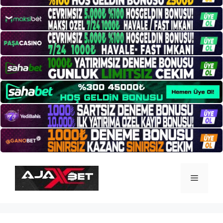
İçeriğe
atla
Menü