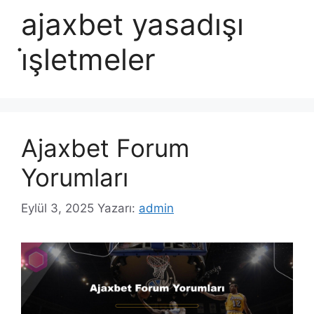
ajaxbet yasadışı
i̇şletmeler
Ajaxbet Forum
Yorumları
Eylül 3, 2025
Yazarı:
admin