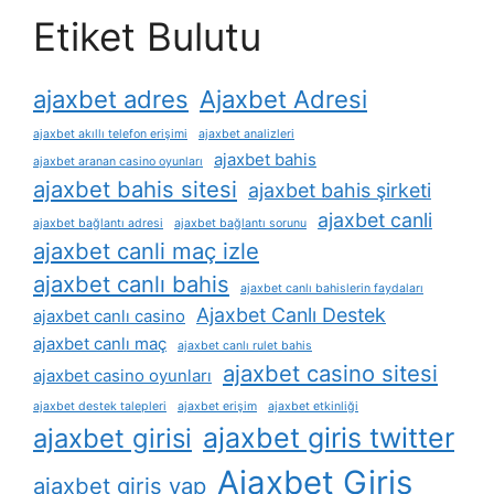
Etiket Bulutu
ajaxbet adres
Ajaxbet Adresi
ajaxbet akıllı telefon erişimi
ajaxbet analizleri
ajaxbet bahis
ajaxbet aranan casino oyunları
ajaxbet bahis sitesi
ajaxbet bahis şirketi
ajaxbet canli
ajaxbet bağlantı adresi
ajaxbet bağlantı sorunu
ajaxbet canli maç izle
ajaxbet canlı bahis
ajaxbet canlı bahislerin faydaları
Ajaxbet Canlı Destek
ajaxbet canlı casino
ajaxbet canlı maç
ajaxbet canlı rulet bahis
ajaxbet casino sitesi
ajaxbet casino oyunları
ajaxbet destek talepleri
ajaxbet erişim
ajaxbet etkinliği
ajaxbet giris twitter
ajaxbet girisi
Ajaxbet Giriş
ajaxbet giris yap