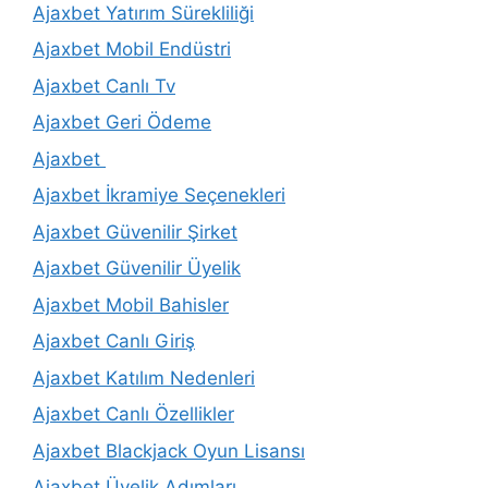
Ajaxbet Yatırım Sürekliliği
Ajaxbet Mobil Endüstri
Ajaxbet Canlı Tv
Ajaxbet Geri Ödeme
Ajaxbet
Ajaxbet İkramiye Seçenekleri
Ajaxbet Güvenilir Şirket
Ajaxbet Güvenilir Üyelik
Ajaxbet Mobil Bahisler
Ajaxbet Canlı Giriş
Ajaxbet Katılım Nedenleri
Ajaxbet Canlı Özellikler
Ajaxbet Blackjack Oyun Lisansı
Ajaxbet Üyelik Adımları