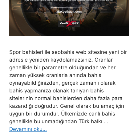
Spor bahisleri ile seobahis web sitesine yeni bir
adresle yeniden kaydolamazsınız. Oranlar
genellikle bir parametre olduğundan ve her
zaman yüksek oranlarla anında bahis
oynayabildiğinizden, gerçek zamanlı olarak
bahis yapmanıza olanak tanıyan bahis
sitelerinin normal bahislerden daha fazla para
kazandığı doğrudur. Genel olarak bu amaç için
uygun bir durumdur. Ülkemizde canlı bahis
genellikle bulunmadığından Türk halkı …
Devamını oku…