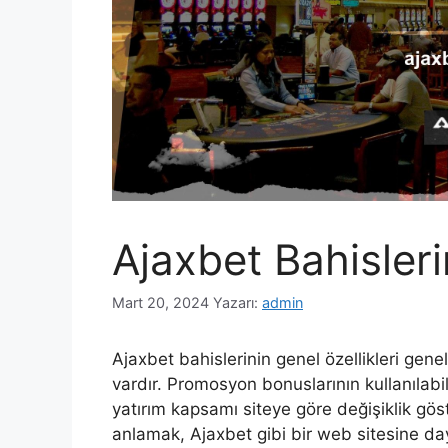
Ajaxbet Bahisleri
Mart 20, 2024
Yazarı:
admin
Ajaxbet bahislerinin genel özellikleri genel
vardır. Promosyon bonuslarının kullanılabil
yatırım kapsamı siteye göre değişiklik göst
anlamak, Ajaxbet gibi bir web sitesine da