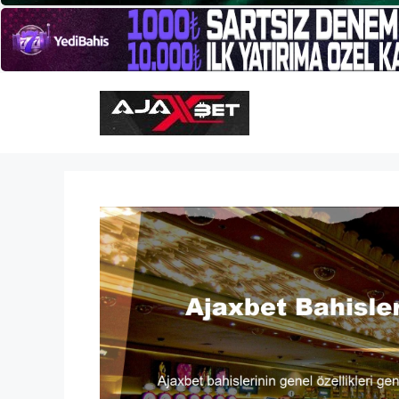
İçeriğe
atla