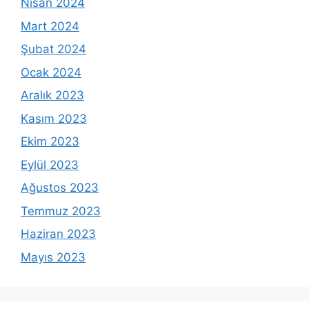
Nisan 2024
Mart 2024
Şubat 2024
Ocak 2024
Aralık 2023
Kasım 2023
Ekim 2023
Eylül 2023
Ağustos 2023
Temmuz 2023
Haziran 2023
Mayıs 2023