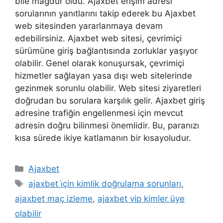
bile mağdur oldu. Ajaxbet erişim adresi
sorularının yanıtlarını takip ederek bu Ajaxbet
web sitesinden yararlanmaya devam
edebilirsiniz. Ajaxbet web sitesi, çevrimiçi
sürümüne giriş bağlantısında zorluklar yaşıyor
olabilir. Genel olarak konuşursak, çevrimiçi
hizmetler sağlayan yasa dışı web sitelerinde
gezinmek sorunlu olabilir. Web sitesi ziyaretleri
doğrudan bu sorulara karşılık gelir. Ajaxbet giriş
adresine trafiğin engellenmesi için mevcut
adresin doğru bilinmesi önemlidir. Bu, paranızı
kısa sürede ikiye katlamanın bir kısayoludur.
Kategoriler
Ajaxbet
Etiketler
ajaxbet i̇çin kimlik doğrulama sorunları
,
ajaxbet maç izleme
,
ajaxbet vip kimler üye
olabilir