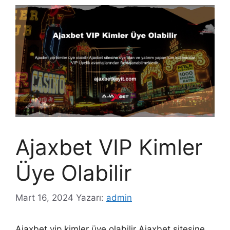
Ajaxbet VIP Kimler
Üye Olabilir
Mart 16, 2024
Yazarı:
admin
Ajaxbet vip kimler üye olabilir Ajaxbet sitesine