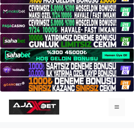
İçeriğe
atla
Menü