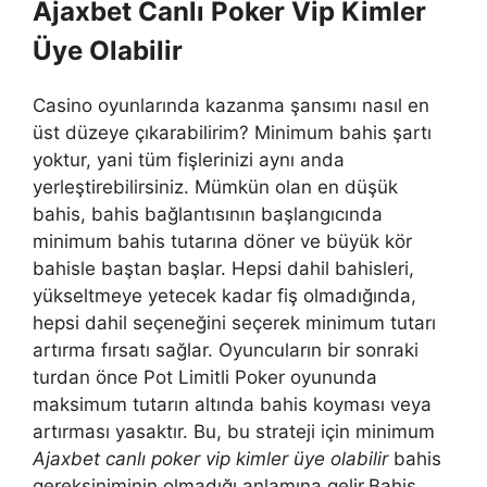
Ajaxbet Canlı Poker Vip Kimler
Üye Olabilir
Casino oyunlarında kazanma şansımı nasıl en
üst düzeye çıkarabilirim? Minimum bahis şartı
yoktur, yani tüm fişlerinizi aynı anda
yerleştirebilirsiniz. Mümkün olan en düşük
bahis, bahis bağlantısının başlangıcında
minimum bahis tutarına döner ve büyük kör
bahisle baştan başlar. Hepsi dahil bahisleri,
yükseltmeye yetecek kadar fiş olmadığında,
hepsi dahil seçeneğini seçerek minimum tutarı
artırma fırsatı sağlar. Oyuncuların bir sonraki
turdan önce Pot Limitli Poker oyununda
maksimum tutarın altında bahis koyması veya
artırması yasaktır. Bu, bu strateji için minimum
Ajaxbet canlı poker vip kimler üye olabilir
bahis
gereksiniminin olmadığı anlamına gelir.Bahis