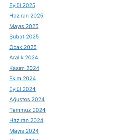
Eylül 2025
Haziran 2025
Mayıs 2025
Şubat 2025
Ocak 2025
Aralık 2024
Kasım 2024
Ekim 2024
Eylül 2024
Ağustos 2024
Temmuz 2024
Haziran 2024
Mayıs 2024