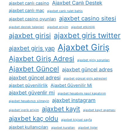
Ajaxbet Canlı Destek
ajaxbet canlı casino
ajaxbet canlı maç
ajaxbet canlı rulet bahis
ajaxbet casino sitesi
ajaxbet casino oyunları
ajaxbet destek talepleri
ajaxbet erişim
ajaxbet etkinliği
ajaxbet giris twitter
ajaxbet girisi
Ajaxbet Giriş
ajaxbet giris yap
Ajaxbet Giriş Adresi
ajaxbet giriş sorunları
Ajaxbet Güncel
ajaxbet güncel adres
ajaxbet güncel adresi
ajaxbet güncel giriş adresleri
ajaxbet güvenilirlik
Ajaxbet Güvenilir Mi
ajaxbet güvenlir mi
ajaxbet hesabımı nasıl kapatırım
ajaxbet instagram
ajaxbet hesabınızı silmeyin
ajaxbet kayit
ajaxbet i̇çerik erişim
ajaxbet kayıt aşaması
ajaxbet kaç oldu
ajaxbet kişisel sayfa
ajaxbet kullanıcıları
ajaxbet kuralları
ajaxbet ligler