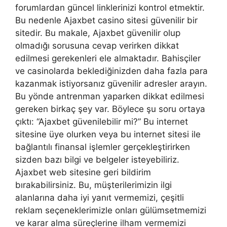
forumlardan güncel linklerinizi kontrol etmektir.
Bu nedenle Ajaxbet casino sitesi güvenilir bir
sitedir. Bu makale, Ajaxbet güvenilir olup
olmadığı sorusuna cevap verirken dikkat
edilmesi gerekenleri ele almaktadır. Bahisçiler
ve casinolarda beklediğinizden daha fazla para
kazanmak istiyorsanız güvenilir adresler arayın.
Bu yönde antrenman yaparken dikkat edilmesi
gereken birkaç şey var. Böylece şu soru ortaya
çıktı: “Ajaxbet güvenilebilir mi?” Bu internet
sitesine üye olurken veya bu internet sitesi ile
bağlantılı finansal işlemler gerçekleştirirken
sizden bazı bilgi ve belgeler isteyebiliriz.
Ajaxbet web sitesine geri bildirim
bırakabilirsiniz. Bu, müşterilerimizin ilgi
alanlarına daha iyi yanıt vermemizi, çeşitli
reklam seçeneklerimizle onları gülümsetmemizi
ve karar alma süreçlerine ilham vermemizi