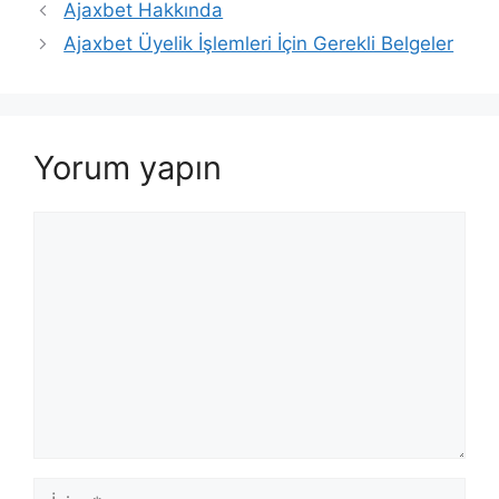
Ajaxbet Hakkında
Ajaxbet Üyelik İşlemleri İçin Gerekli Belgeler
Yorum yapın
Yorum
İsim