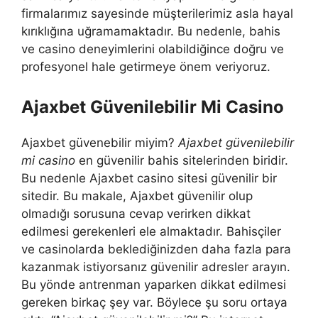
firmalarımız sayesinde müşterilerimiz asla hayal
kırıklığına uğramamaktadır. Bu nedenle, bahis
ve casino deneyimlerini olabildiğince doğru ve
profesyonel hale getirmeye önem veriyoruz.
Ajaxbet Güvenilebilir Mi Casino
Ajaxbet güvenebilir miyim?
Ajaxbet güvenilebilir
mi casino
en güvenilir bahis sitelerinden biridir.
Bu nedenle Ajaxbet casino sitesi güvenilir bir
sitedir. Bu makale, Ajaxbet güvenilir olup
olmadığı sorusuna cevap verirken dikkat
edilmesi gerekenleri ele almaktadır. Bahisçiler
ve casinolarda beklediğinizden daha fazla para
kazanmak istiyorsanız güvenilir adresler arayın.
Bu yönde antrenman yaparken dikkat edilmesi
gereken birkaç şey var. Böylece şu soru ortaya