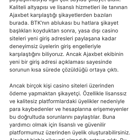
Kaliteli altyapısı ve lisanslı hizmetleri ile tanınan
Ajaxbet karşılaştığı şikayetlerden bazıları
burada. BTK’nın ablukası bu hatlara şikayet
başlıkları koyduktan sonra, yasa dışı casino
siteleri yeni giriş adresleri paylaşana kadar
deneyimsiz üyelerin giriş engelleriyle
karşılaştığını biliyoruz. Ancak Ajaxbet ekibinin
yeni bir giriş adresi açıklaması sayesinde
sorunun kısa sürede çözüldüğü ortaya çıktı.
Ancak birçok kişi casino siteleri üzerinden
ödeme yapmaktan şikayetçi. Özellikle lisanssız
ve kalitesiz platformlardaki üyelikler nedeniyle
para kaybedenler ve hesaplarına erişemeyenler
bu doğrultuda sorunlarını paylaştılar. Buna
yardımcı olmak için lisanslı ve güvenilir
platformumuz üzerinden üyelik oluşturabilirsiniz.