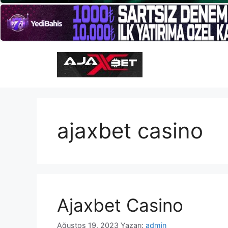
İçeriğe
atla
ajaxbet casino
Ajaxbet Casino
Ağustos 19, 2023
Yazarı:
admin