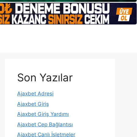
Son Yazılar
Ajaxbet Adresi
Ajaxbet Giriş
Ajaxbet Giriş Yardımı
Ajaxbet Cep Bağlantısı
Ajaxbet Canlı İşletmeler