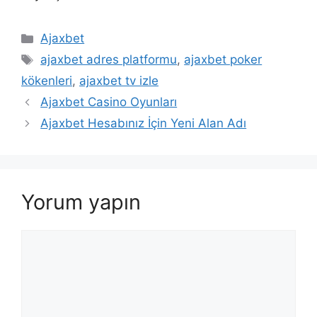
Kategoriler
Ajaxbet
Etiketler
ajaxbet adres platformu
,
ajaxbet poker
kökenleri
,
ajaxbet tv izle
Ajaxbet Casino Oyunları
Ajaxbet Hesabınız İçin Yeni Alan Adı
Yorum yapın
Yorum