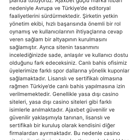
planda tutuyoruz. Ajaxbet güçlü marka itibarı
nedeniyle Avrupa ve Türkiye’de editoryal
faaliyetlerini sürdürmektedir. Şirketin yetkin
yönetim ekibi, hızlı başarısında önemli bir rol
oynamış ve kullanıcılarının ihtiyaçlarına cevap
veren sağlam bir altyapının kurulmasını
sağlamıştır. Ayrıca sitenin tasarımını
incelediğinizde sade, anlaşılır ve kullanıcı dostu
olduğunu fark edeceksiniz. Canlı bahis ofisimiz
üyelerimize farklı spor dallarına yönelik kuponlar
sağlamaktadır. Lisanslı ve sertifikalı olmasına
rağmen Türkiye’de canlı bahis yapılmasına izin
verilmemektedir. Genellikle yasa dışı casino
siteleri, yasa dışı casino siteleri gibi farklı
isimlerle anılmaktadır. Ajaxbet güvenilir ve
güvenilir yaklaşımıyla tanınan, lisanslı ve
sertifikalı bir kuruluş olarak kendisini diğer
firmalardan ayırmaktadır. Bu nedenle casino