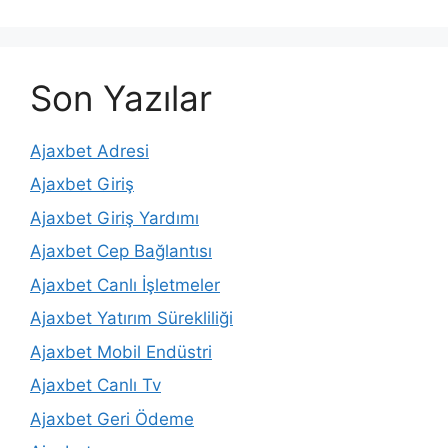
Son Yazılar
Ajaxbet Adresi
Ajaxbet Giriş
Ajaxbet Giriş Yardımı
Ajaxbet Cep Bağlantısı
Ajaxbet Canlı İşletmeler
Ajaxbet Yatırım Sürekliliği
Ajaxbet Mobil Endüstri
Ajaxbet Canlı Tv
Ajaxbet Geri Ödeme