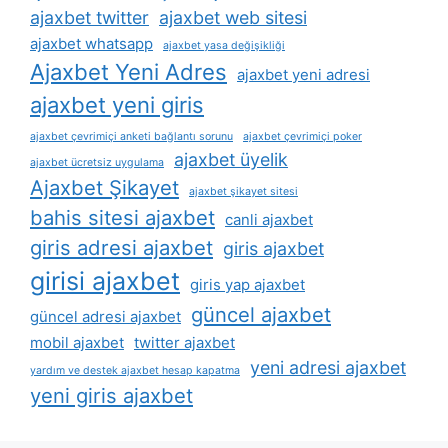
ajaxbet twitter
ajaxbet web sitesi
ajaxbet whatsapp
ajaxbet yasa değişikliği
Ajaxbet Yeni Adres
ajaxbet yeni adresi
ajaxbet yeni giris
ajaxbet çevrimiçi anketi bağlantı sorunu
ajaxbet çevrimiçi poker
ajaxbet üyelik
ajaxbet ücretsiz uygulama
Ajaxbet Şikayet
ajaxbet şikayet sitesi
bahis sitesi ajaxbet
canli ajaxbet
giris adresi ajaxbet
giris ajaxbet
girisi ajaxbet
giris yap ajaxbet
güncel ajaxbet
güncel adresi ajaxbet
mobil ajaxbet
twitter ajaxbet
yeni adresi ajaxbet
yardım ve destek ajaxbet hesap kapatma
yeni giris ajaxbet