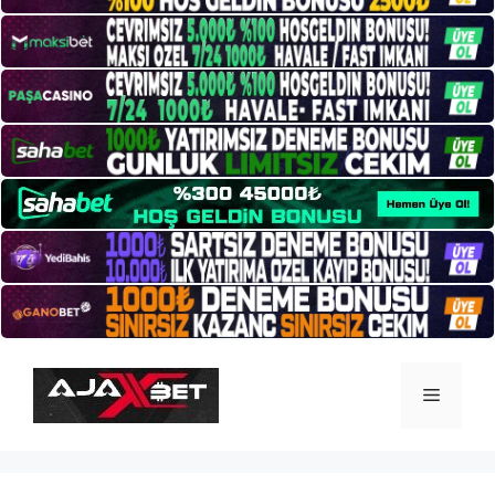
İçeriğe
atla
Menü