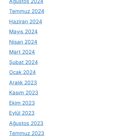
Ağustos 2024
Temmuz 2024
Haziran 2024
Mayıs 2024
Nisan 2024
Mart 2024
Şubat 2024
Ocak 2024
Aralık 2023
Kasım 2023
Ekim 2023
Eylül 2023
Ağustos 2023
Temmuz 2023