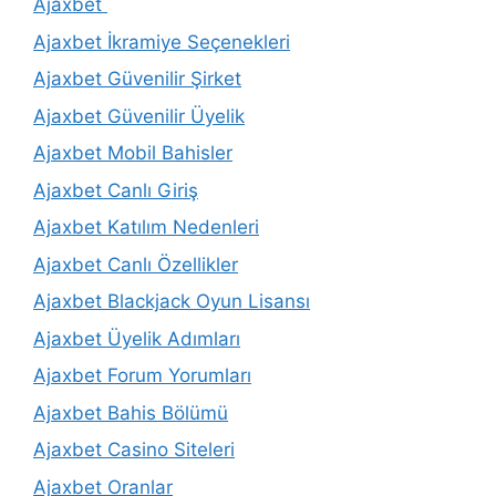
Ajaxbet
Ajaxbet İkramiye Seçenekleri
Ajaxbet Güvenilir Şirket
Ajaxbet Güvenilir Üyelik
Ajaxbet Mobil Bahisler
Ajaxbet Canlı Giriş
Ajaxbet Katılım Nedenleri
Ajaxbet Canlı Özellikler
Ajaxbet Blackjack Oyun Lisansı
Ajaxbet Üyelik Adımları
Ajaxbet Forum Yorumları
Ajaxbet Bahis Bölümü
Ajaxbet Casino Siteleri
Ajaxbet Oranlar